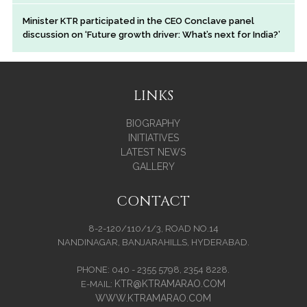
Minister KTR participated in the CEO Conclave panel
discussion on ‘Future growth driver: What’s next for India?’
LINKS
BIOGRAPHY
INITIATIVES
LATEST NEWS
GALLERY
CONTACT
8-2-120/110/1/3, ROAD NO.14
NANDINAGAR, BANJARAHILLS, HYDERABAD.
PHONE: 040 - 2355 5798, 2354 8228.
KTR@KTRAMARAO.COM
E-MAIL:
WWW.KTRAMARAO.COM