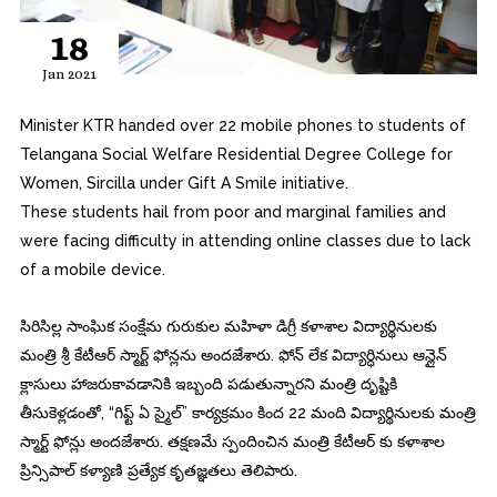
18
Jan 2021
Minister KTR handed over 22 mobile phones to students of
Telangana Social Welfare Residential Degree College for
Women, Sircilla under Gift A Smile initiative.
These students hail from poor and marginal families and
were facing difficulty in attending online classes due to lack
of a mobile device.
సిరిసిల్ల సాంఘిక సంక్షేమ గురుకుల మహిళా డిగ్రీ కళాశాల విద్యార్థినులకు
మంత్రి శ్రీ కేటీఆర్ స్మార్ట్ ఫోన్లను అందజేశారు. ఫోన్ లేక విద్యార్ధినులు ఆన్లైన్
క్లాసులు హాజరుకావడానికి ఇబ్బంది పడుతున్నారని మంత్రి దృష్టికి
తీసుకెళ్లడంతో, “గిఫ్ట్ ఏ స్మైల్” కార్యక్రమం కింద 22 మంది విద్యార్థినులకు మంత్రి
స్మార్ట్ ఫోన్లు అందజేశారు. తక్షణమే స్పందించిన మంత్రి కేటీఆర్ కు కళాశాల
ప్రిన్సిపాల్ కళ్యాణి ప్రత్యేక కృతజ్ఞతలు తెలిపారు.