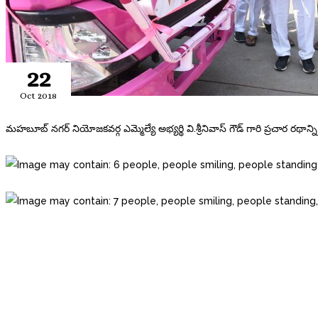
22
Oct 2018
మహబూబ్ నగర్ నియోజకవర్గ ఎమ్మెల్యే అభ్యర్థి వి.శ్రీనివాస్ గౌడ్ గారి ప్రచార రథాన్ని