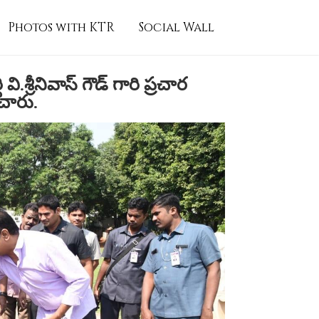
Photos with KTR
Social Wall
శ్రీనివాస్ గౌడ్ గారి ప్రచార
ంచారు.