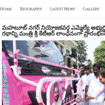
Home
Biography
Latest News
Gallery
మహబూబ్ నగర్ నియోజకవర్గ ఎమ్మెల్యే అభ్యర్థి వి.
రథాన్ని మంత్రి శ్రీ కేటీఆర్ లాంఛనంగా ప్రారంభి