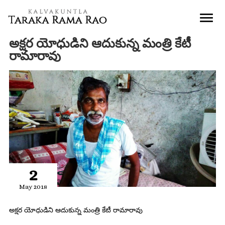
అక్షర యోధుడిని ఆదుకున్న మంత్రి కేటీ
రామారావు
2
May 2018
అక్షర యోధుడిని ఆదుకున్న మంత్రి కేటీ రామారావు