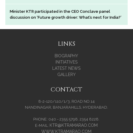
Minister KTR participated in the CEO Conclave panel
discussion on ‘Future growth driver: What’s next for India?’
LINKS
BIOGRAPHY
INITIATIVES
LATEST NEWS
GALLERY
CONTACT
8-2-120/110/1/3, ROAD NO.14
NANDINAGAR, BANJARAHILLS, HYDERABAD.
PHONE: 040 - 2355 5798, 2354 8228.
KTR@KTRAMARAO.COM
E-MAIL:
WWW.KTRAMARAO.COM