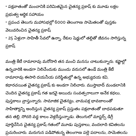
• పక్షవాతంతో మంచానికి పరిమితమైన చైతన్య ప్రకాష్ కు మూడు లక్షల
ప్రభుత్వ ఆర్ధిక సహాయం
• ప్రపంచ తెలుగు మహాసభల్లో 6000 తెలంగాణ సామెతలతో పుస్తకం
వెలువరించిన చైతన్య ప్రకాష్
• 25 ఏళ్లుగా సాహితీ సేవలో ఉన్నా, రేకుల షెడ్డులో తల్లితో జీవనం సాగిస్తున్న
ప్రకాష్
మంత్రి కేటీ రామారావు మరోసారి తన మంచి మనసు చాటుకున్నారు. కష్టాల్లో
ఉన్నవారికి అండగా నిలిచేందుకు ముందు వరుసలో ఉండే మంత్రి కేటీ
రామారావు ఈసారి దయనీయ పరిస్థితుల్లో ఉన్న అభ్యుదయ కవి,
కథారచయిత చైతన్య ప్రకాష్ కు అండగా నిలిచారు. ముస్తాబాద్ మండలానికి
చెందిన చైతన్య ప్రకాష్ గత ఇరవై అయిదు సంవత్సరాలుగా అనేక కథలు,
పుస్తకాలు వ్రాస్తున్నారు. సామాజిక చైతన్యం, వామపక్ష భావజాలంతో
సాహిత్యాన్ని అందిస్తున చైతన్య ప్రకాష్ ప్రస్తుతం పక్షవాతంతో బాధపడుతూ
తన తల్లి, సోదరి వద్ద కాలం వెళ్లదీస్తున్నాడు. తెలుగులో మాస్టర్స్ డిగ్రీ
పూర్తిచేసిన చైతన్య ప్రకాష్ గతంలో మూడు పుస్తకాలు, వందలాది కవితలను
ప్రచురించారు. మరుగున పడిపోతున్న తెలంగాణ పల్లె పదాలను, సామెతలను