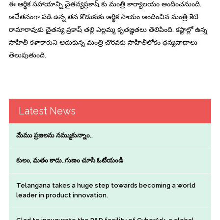
ఈ ఆర్థిక సహాయాన్ని చైతన్యప్రకాష్ కు మంత్రి కార్యాలయం అందించనుంది.
అచేతనంగా పడి ఉన్న తన కొడుకుకు ఆర్థిక సాయం అందించిన మంత్రి కెటి
రామారావుకు చైతన్య ప్రకాష్ తల్లి ఎల్లమ్మ కృతజ్ఞతలు తెలిపింది. కష్టాల్లో ఉన్న
సాహితీ కళాకారుని ఆదుకున్న మంత్రి చొరవకు సాహితీలోకం ధన్యవాదాలు
తెలుపుతుంది.
Latest News
మేము ప్రజలను నమ్ముకున్నాం..
కులం, మతం కాదు..గుణం చూసి ఓటేయండి
Telangana takes a huge step towards becoming a world
leader in product innovation.