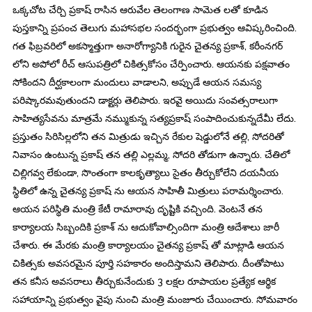
ఒక్కచోట చేర్చి ప్రకాష్ రాసిన ఆరువేల తెలంగాణ సామెత లతో కూడిన
పుస్తకాన్ని ప్రపంచ తెలుగు మహాసభల సందర్భంగా ప్రభుత్వం ఆవిష్కరించింది.
గత ఫిబ్రవరిలో అకస్మాత్తుగా అనారోగ్యానికి గురైన చైతన్య ప్రకాశ్, కరీంనగర్
లోని అపోలో రీచ్ ఆసుపత్రిలో చికిత్సకోసం చేర్పించారు. ఆయనకు పక్షవాతం
సోకిందని దీర్ఘకాలంగా మందులు వాడాలని, అప్పుడే ఆయన సమస్య
పరిష్కారమవుతుందని డాక్టర్లు తెలిపారు. ఇరవై అయిదు సంవత్సరాలుగా
సాహిత్యసేవను మాత్రమే నమ్ముకున్న సత్యప్రకాష్ సంపాదించుకున్నదేమీ లేదు.
ప్రస్తుతం సిరిసిల్లలోని తన మిత్రుడు ఇచ్చిన రేకుల షెడ్డులోనే తల్లి, సోదరితో
నివాసం ఉంటున్న ప్రకాష్ తన తల్లి ఎల్లమ్మ, సోదరి తోడుగా ఉన్నారు. చేతిలో
చిల్లిగవ్వ లేకుండా, సొంతంగా కాలకృత్యాలు సైతం తీర్చుకోలేని దయనీయ
స్థితిలో ఉన్న చైతన్య ప్రకాష్ ను ఆయన సాహితీ మిత్రులు పరామర్శించారు.
ఆయన పరిస్థితి మంత్రి కేటీ రామారావు దృష్టికి వచ్చింది. వెంటనే తన
కార్యాలయ సిబ్బందికి ప్రకాశ్ ను ఆదుకోవాల్సిందిగా మంత్రి ఆదేశాలు జారీ
చేశారు. ఈ మేరకు మంత్రి కార్యాలయం చైతన్య ప్రకాష్ తో మాట్లాడి ఆయన
చికిత్సకు అవసరమైన పూర్తి సహకారం అందిస్తామని తెలిపారు. దీంతోపాటు
తన కనీస అవసరాలు తీర్చుకునేందుకు 3 లక్షల రూపాయల ప్రత్యేక ఆర్థిక
సహాయాన్ని ప్రభుత్వం వైపు నుంచి మంత్రి మంజూరు చేయించారు. సోమవారం