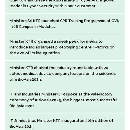
Glad to inaugurate the R&D facility of CyberArk, a global
leader in Cyber Security with 8,000+ customer
Ministers Sri KTR launched CPR Training Programme at GVK
-108 Campus in Medchal.
Minister KTR organised a sneak peek for media to
introduce India’s largest prototyping centre T-Works on
the eve of its inauguration.
Minister KTR chaired the industry roundtable with 20
select medical device company leaders on the sidelines
of #BioAsia2023.
IT and Industries Minister KTR spoke at the valedictory
ceremony of #BioAsia2023, the biggest, most successful
Bio Asia ever
IT & Industries Minister KTR inaugurated 20th edition of
BioAsia 2023.