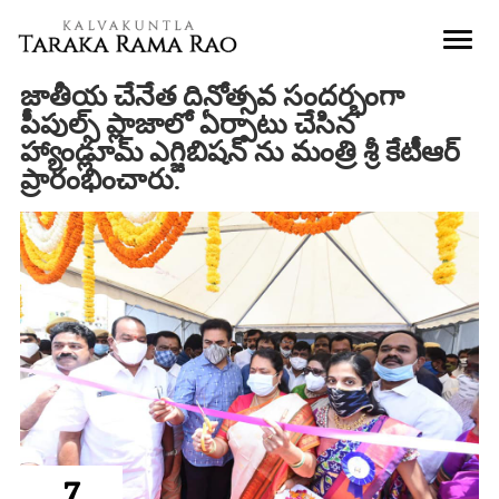
జాతీయ చేనేత దినోత్సవ సందర్భంగా
పీపుల్స్ ప్లాజాలో ఏర్పాటు చేసిన
హ్యాండ్లూమ్ ఎగ్జిబిషన్ ను మంత్రి శ్రీ కేటీఆర్
ప్రారంభించారు.
7