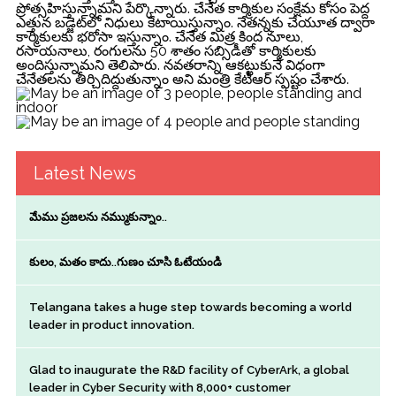
ప్రోత్స‌హిస్తున్నామ‌ని పేర్కొన్నారు. చేనేత కార్మికుల సంక్షేమ కోసం పెద్ద
ఎత్తున బ‌డ్జెట్‌లో నిధులు కేటాయిస్తున్నాం. నేత‌న్న‌కు చేయూత ద్వారా
కార్మికులకు భ‌రోసా ఇస్తున్నాం. చేనేత మిత్ర కింద నూలు,
ర‌సాయ‌నాలు, రంగుల‌ను 50 శాతం స‌బ్సిడీతో కార్మికుల‌కు
అందిస్తున్నామ‌ని తెలిపారు. న‌వ‌త‌రాన్ని ఆక‌ట్టుకునే విధంగా
చేనేత‌ల‌ను తీర్చిదిద్దుతున్నాం అని మంత్రి కేటీఆర్ స్ప‌ష్టం చేశారు.
Latest News
మేము ప్రజలను నమ్ముకున్నాం..
కులం, మతం కాదు..గుణం చూసి ఓటేయండి
Telangana takes a huge step towards becoming a world
leader in product innovation.
Glad to inaugurate the R&D facility of CyberArk, a global
leader in Cyber Security with 8,000+ customer