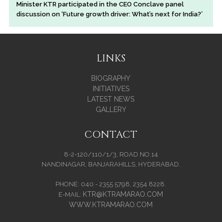
Minister KTR participated in the CEO Conclave panel
discussion on ‘Future growth driver: What’s next for India?’
LINKS
BIOGRAPHY
INITIATIVES
LATEST NEWS
GALLERY
CONTACT
8-2-120/110/1/3, ROAD NO.14
NANDINAGAR, BANJARAHILLS, HYDERABAD.
PHONE: 040 - 2355 5798, 2354 8228.
KTR@KTRAMARAO.COM
E-MAIL:
WWW.KTRAMARAO.COM