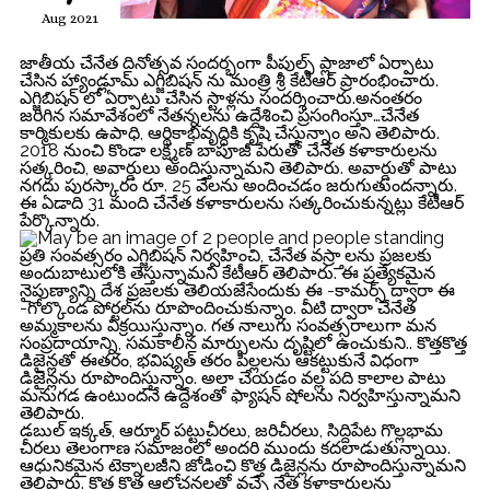
Aug 2021
జాతీయ చేనేత దినోత్సవ సందర్భంగా పీపుల్స్ ప్లాజాలో ఏర్పాటు
చేసిన హ్యాండ్లూమ్ ఎగ్జిబిషన్ ను మంత్రి శ్రీ కేటీఆర్ ప్రారంభించారు.
ఎగ్జిబిషన్ లో ఏర్పాటు చేసిన స్టాళ్లను సందర్శించారు.అనంతరం
జరిగిన సమావేశంలో నేతన్నలను ఉద్దేశించి ప్రసంగింస్తూ…చేనేత
కార్మికుల‌కు ఉపాధి, ఆర్థికాభివృద్ధికి కృషి చేస్తున్నాం అని తెలిపారు.
2018 నుంచి కొండా లక్ష్మణ్ బాపూజీ పేరుతో చేనేత‌ క‌ళాకారుల‌ను
స‌త్క‌రించి, అవార్డులు అందిస్తున్నామ‌ని తెలిపారు. అవార్డుతో పాటు
న‌గ‌దు పుర‌స్కారం రూ. 25 వేల‌ను అందించ‌డం జ‌రుగుతుంద‌న్నారు.
ఈ ఏడాది 31 మంది చేనేత‌ క‌ళాకారుల‌ను స‌త్క‌రించుకున్న‌ట్లు కేటీఆర్
పేర్కొన్నారు.
ప్ర‌తి సంవ‌త్స‌రం ఎగ్జిబిష‌న్ నిర్వ‌హించి, చేనేత వ‌స్ర్తాల‌ను ప్ర‌జ‌ల‌కు
అందుబాటులోకి తెస్తున్నామ‌ని కేటీఆర్ తెలిపారు. ఈ ప్ర‌త్యేక‌మైన
నైపుణ్యాన్ని దేశ ప్ర‌జ‌ల‌కు తెలియ‌జేసేందుకు ఈ -కామ‌ర్స్ ద్వారా ఈ
-గోల్కొండ పోర్ట‌ల్‌ను రూపొందించుకున్నాం. వీటి ద్వారా చేనేత
అమ్మ‌కాల‌ను విక్ర‌యిస్తున్నాం. గ‌త నాలుగు సంవ‌త్స‌రాలుగా మ‌న
సంప్ర‌దాయాన్ని, స‌మ‌కాలీన మార్పుల‌ను దృష్టిలో ఉంచుకుని.. కొత్త‌కొత్త
డిజైన్ల‌తో ఈత‌రం, భ‌విష్య‌త్ త‌రం పిల్ల‌ల‌ను ఆక‌ట్టుకునే విధంగా
డిజైన్ల‌ను రూపొందిస్తున్నాం. అలా చేయ‌డం వ‌ల్ల ప‌ది కాలాల పాటు
మ‌నుగడ ఉంటుంద‌నే ఉద్దేశంతో ఫ్యాష‌న్ షోల‌ను నిర్వ‌హిస్తున్నామ‌ని
తెలిపారు.
డ‌బుల్ ఇక్క‌త్, ఆర్మూర్ ప‌ట్టుచీర‌లు, జ‌రిచీర‌లు, సిద్దిపేట గొల్ల‌భామ
చీర‌లు తెలంగాణ స‌మాజంలో అంద‌రి ముందు క‌ద‌లాడుతున్నాయి.
ఆధునిక‌మైన టెక్నాల‌జీని జోడించి కొత్త డిజైన్ల‌ను రూపొందిస్తున్నామ‌ని
తెలిపారు. కొత్త కొత్త ఆలోచ‌న‌ల‌తో వ‌చ్చే నేత క‌ళాకారుల‌ను