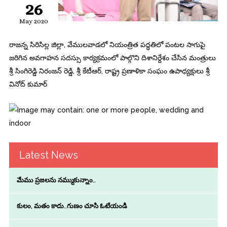
26
May 2020
రాజన్న సిరిసిల్ల జిల్లా, వేములవాడలో నియంత్రిత పద్ధతిలో పంటల సాగుపై
జరిగిన అవగాహన సదస్సు కార్యక్రమంలో పాల్గొని దిశానిర్దేశం చేసిన మంత్రులు
శ్రీ సింగిరెడ్డి నిరంజన్ రెడ్డి, శ్రీ కేటీఆర్, రాష్ట్ర ప్రణాళికా సంఘం ఉపాధ్యక్షులు శ్రీ
వినోద్ కుమార్
Latest News
మేము ప్రజలను నమ్ముకున్నాం..
కులం, మతం కాదు..గుణం చూసి ఓటేయండి