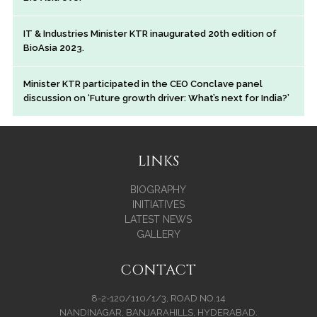
IT & Industries Minister KTR inaugurated 20th edition of
BioAsia 2023.
Minister KTR participated in the CEO Conclave panel
discussion on ‘Future growth driver: What’s next for India?’
LINKS
BIOGRAPHY
INITIATIVES
LATEST NEWS
GALLERY
CONTACT
8-2-120/110/1/3, ROAD NO.14
NANDINAGAR, BANJARAHILLS, HYDERABAD.