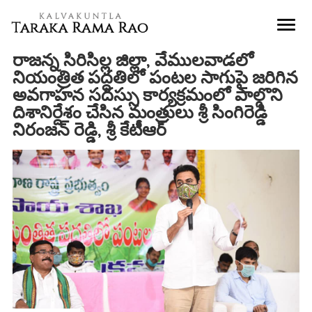
రాజన్న సిరిసిల్ల జిల్లా, వేములవాడలో
నియంత్రిత పద్ధతిలో పంటల సాగుపై జరిగిన
అవగాహన సదస్సు కార్యక్రమంలో పాల్గొని
దిశానిర్దేశం చేసిన మంత్రులు శ్రీ సింగిరెడ్డి
నిరంజన్ రెడ్డి, శ్రీ కేటీఆర్