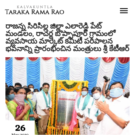
రాజన్న సిరిసిల్ల జిల్లా ఎలారెడ్డి పేట్
మండలం, రాచర్ల బొప్పాపూర్‌ గ్రామంలో
వ్యవసాయ మార్కెట్‌ కమిటీ పరిపాలన
భవనాన్ని ప్రారంభించిన మంత్రులు శ్రీ కేటీఆర్
26
May 2020