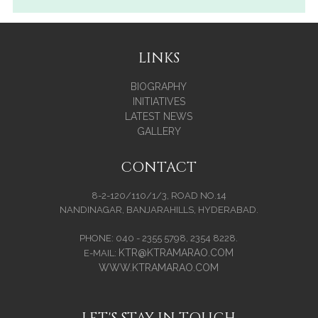
LINKS
BIOGRAPHY
INITIATIVES
LATEST NEWS
GALLERY
CONTACT
8-2-120/110/1/3, ROAD NO.14
NANDINAGAR, BANJARAHILLS, HYDERABAD.
PHONE: 040 - 2355 5798, 2354 8228.
KTR@KTRAMARAO.COM
E-MAIL:
WWW.KTRAMARAO.COM
LET'S STAY IN TOUCH