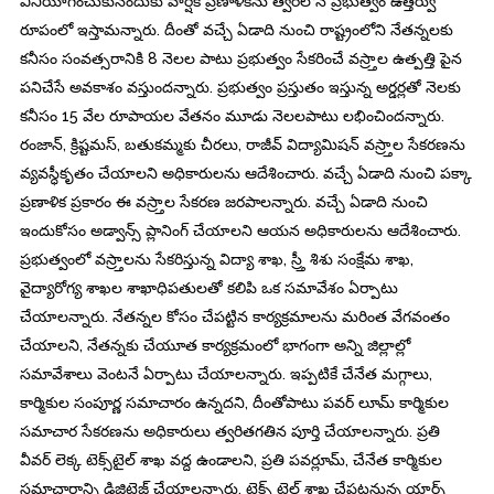
వినియోగించుకునేందుకు వార్షిక ప్రణాళికను త్వరలోనే ప్రభుత్వం ఉత్తర్వు
రూపంలో ఇస్తామన్నారు. దీంతో వచ్చే ఏడాది నుంచి రాష్ట్రంలోని నేతన్నలకు
కనీసం సంవత్సరానికి 8 నెలల పాటు ప్రభుత్వం సేకరించే వస్ర్తాల ఉత్పత్తి పైన
పనిచేసే అవకాశం వస్తుందన్నారు. ప్రభుత్వం ప్రస్తుతం ఇస్తున్న అర్డర్లతో నెలకు
కనీసం 15 వేల రూపాయల వేతనం మూడు నెలలపాటు లభించిందన్నారు.
రంజాన్, క్రిష్టమస్, బతుకమ్మకు చీరలు, రాజీవ్ విద్యామిషన్ వస్ర్తాల సేకరణను
వ్యవస్ధీకృతం చేయాలని అధికారులను ఆదేశించారు. వచ్చే ఏడాది నుంచి పక్కా
ప్రణాళిక ప్రకారం ఈ వస్ర్తాల సేకరణ జరపాలన్నారు. వచ్చే ఏడాది నుంచి
ఇందుకోసం అడ్వాన్స్ ప్లానింగ్ చేయాలని ఆయన అధికారులను ఆదేశించారు.
ప్రభుత్వంలో వస్ర్తాలను సేకరిస్తున్న విద్యా శాఖ, స్ర్తీ శిశు సంక్షేమ శాఖ,
వైద్యారోగ్య శాఖల శాఖాధిపతులతో కలిపి ఒక సమావేశం ఏర్పాటు
చేయాలన్నారు. నేతన్నల కోసం చేపట్టిన కార్యక్రమాలను మరింత వేగవంతం
చేయాలని, నేతన్నకు చేయూత కార్యక్రమంలో భాగంగా అన్ని జిల్లాల్లో
సమావేశాలు వెంటనే ఏర్పాటు చేయాలన్నారు. ఇప్పటికే చేనేత మగ్గాలు,
కార్మికుల సంపూర్ణ సమాచారం ఉన్నదని, దీంతోపాటు పవర్ లూమ్ కార్మికుల
సమాచార సేకరణను అధికారులు త్వరితగతిన పూర్తి చేయాలన్నారు. ప్రతి
వీవర్ లెక్క టెక్స్‌టైల్ శాఖ వద్ద ఉండాలని, ప్రతి పవర్లూమ్, చేనేత కార్మికుల
సమాచారాన్ని డిజిటైజ్ చేయాలన్నారు. టెక్స్ టైల్ శాఖ చేపట్టనున్న యార్న్