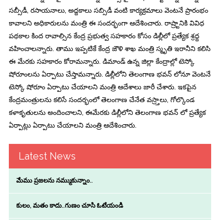
సబ్సీడీ, రసాయనాలు, అద్దకాలు సబ్సిడీ వంటి కార్యక్రమాలు వెంటనే ప్రారంభం
కావాలని అధికారులను మంత్రి ఈ సందర్భంగా ఆదేశించారు. రాష్ర్టానికి వివిధ
పథకాల కింద రావాల్సిన కేంద్ర ప్రభుత్వ సహకారం కోసం డిల్లీలో ప్రత్యేక శ్రధ్ద
వహించాలన్నారు. తాము ఇప్పటికే కేంద్ర జౌళి శాఖ మంత్రి స్మృతి ఇరానీని కలిసి
ఈ మేరకు సహకారం కోరామన్నారు. డిమాండ్ ఉన్న జిల్లా కేంద్రాల్లో టెస్కో
షోరూంలను ఏర్పాటు చేస్తామన్నారు. డిల్లీలోని తెలంగాణ భవన్ లోనూ వెంటనే
టెస్కో షోరూం ఏర్పాటు చేయాలని మంత్రి ఆదేశాలు జారీ చేశారు. ఇకపైన
కేంద్రమంత్రులను కలిసే సందర్భంలో తెలంగాణ చేనేత వస్ర్తాలు, గోల్కొండ
కళాకృతులను అందించాలని, ఈమేరకు డిల్లీలోని తెలంగాణ భవన్ లో ప్రత్యేక
ఏర్పాట్లు ఏర్పాటు చేయాలని మంత్రి ఆదేశించారు.
Latest News
మేము ప్రజలను నమ్ముకున్నాం..
కులం, మతం కాదు..గుణం చూసి ఓటేయండి