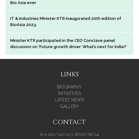
Bio Asia ever
IT & Industries Minister KTR inaugurated 20th edition of
BioAsia 2023.
Minister KTR participated in the CEO Conclave panel
discussion on ‘Future growth driver: What’s next for India?’
LINKS
BIOGRAPHY
INITIATIVES
LATEST NEWS
GALLERY
CONTACT
8-2-120/110/1/3, ROAD NO.14