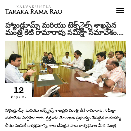
హ్యాండ్లూమ్స్ మరియు టెక్స్్టైల్స్ శాఖపైన
మంత్రి కేటి రామారావు సమీక్షా సమావేశం….
12
Sep 2017
హ్యాండ్లూమ్స్ మరియు టెక్స్్టైల్స్ శాఖపైన మంత్రి కేటి రామారావు సమీక్షా
సమావేశం నిర్వహించారు. ప్రస్తుతం తెలంగాణ ప్రభుత్వం చేపట్టిన బతుకమ్మ
చీరల పంపిణీ కార్యక్రమాన్ని, శాఖ చేపట్టిన పలు కార్యక్రమాల మీద మంత్రి