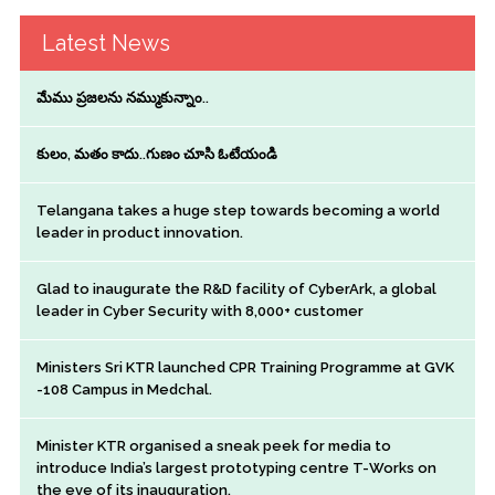
Latest News
మేము ప్రజలను నమ్ముకున్నాం..
కులం, మతం కాదు..గుణం చూసి ఓటేయండి
Telangana takes a huge step towards becoming a world
leader in product innovation.
Glad to inaugurate the R&D facility of CyberArk, a global
leader in Cyber Security with 8,000+ customer
Ministers Sri KTR launched CPR Training Programme at GVK
-108 Campus in Medchal.
Minister KTR organised a sneak peek for media to
introduce India’s largest prototyping centre T-Works on
the eve of its inauguration.