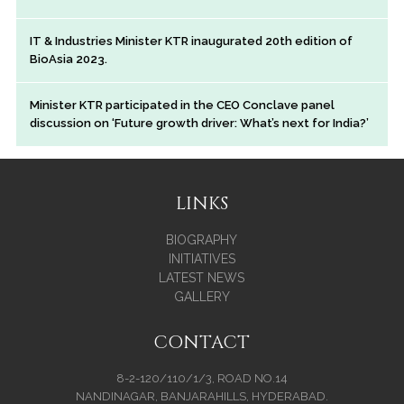
IT & Industries Minister KTR inaugurated 20th edition of
BioAsia 2023.
Minister KTR participated in the CEO Conclave panel
discussion on ‘Future growth driver: What’s next for India?’
LINKS
BIOGRAPHY
INITIATIVES
LATEST NEWS
GALLERY
CONTACT
8-2-120/110/1/3, ROAD NO.14
NANDINAGAR, BANJARAHILLS, HYDERABAD.