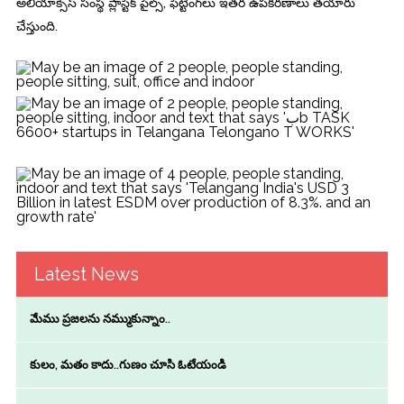
అలియాక్సిస్ సంస్థ ప్లాస్టిక్ పైల్స్, ఫిట్టింగ్‌లు ఇతర ఉపకరణాలు తయారు
చేస్తుంది.
Latest News
మేము ప్రజలను నమ్ముకున్నాం..
కులం, మతం కాదు..గుణం చూసి ఓటేయండి