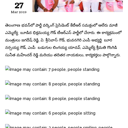
27
Mar 2019
తెలంగాణ భవన్‌లో పార్టీ వర్కింగ్ ప్రెసిడెంట్ కేటీఆర్ సమక్షంలో ఆలేరు మాజీ
ఎమ్మెల్యే బూడిద భిక్షమయ్య గౌడ్‌ టీఆర్ఎస్ పార్టీలో చేరారు. ఈ కార్యక్రమంలో
మంత్రులు జగదీష్ రెడ్డి, వి. శ్రీనివాస్ గౌడ్, భువనగిరి ఎంపీ అభ్యర్థి బూర
నర్సయ్య గౌడ్, ఎంపీ బడుగుల లింగయ్య యాదవ్, ఎమ్మెల్యే శ్రీమతి గొంగిడి
సునీత మహేందర్ రెడ్డి మరియు తదితర నాయకులు, కార్యకర్తలు పాల్గొన్నారు.