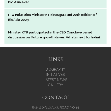
Bio Asia ever
IT & Industries Minister KTR inaugurated 20th edition of
BioAsia 2023.
Minister KTR participated in the CEO Conclave panel
discussion on ‘Future growth driver: What’s next for India?’
LINKS
BIOGRAPHY
INITIATIVES
LATEST NEWS
GALLERY
CONTACT
8-2-120/110/1/3, ROAD NO.14