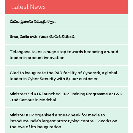
Latest News
మేము ప్రజలను నమ్ముకున్నాం..
కులం, మతం కాదు..గుణం చూసి ఓటేయండి
Telangana takes a huge step towards becoming a world
leader in product innovation.
Glad to inaugurate the R&D facility of CyberArk, a global
leader in Cyber Security with 8,000+ customer
Ministers Sri KTR launched CPR Training Programme at GVK
-108 Campus in Medchal.
Minister KTR organised a sneak peek for media to
introduce India’s largest prototyping centre T-Works on
the eve of its inauguration.