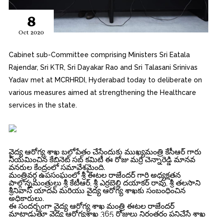
8
Oct 2020
Cabinet sub-Committee comprising Ministers Sri Eatala
Rajendar, Sri KTR, Sri Dayakar Rao and Sri Talasani Srinivas
Yadav met at MCRHRDI, Hyderabad today to deliberate on
various measures aimed at strengthening the Healthcare
services in the state.
వైద్య ఆరోగ్య శాఖ బలోపేతం చేసేందుకు ముఖ్యమంత్రి కేసీఆర్ గారు
నియమించిన కేబినెట్ సబ్ కమిటీ ఈ రోజు మర్రి చెన్నారెడ్డి మానవ
వనరుల కేంద్రంలో సమావేశమైంది.
మంత్రివర్గ ఉపసంఘంలో శ్రీ ఈటల రాజేందర్ గారి అధ్యక్షతన
పాల్గొన్నమంత్రులు శ్రీ కేటీఆర్, శ్రీ ఎర్రబెల్లి దయాకర్ రావు, శ్రీ తలసాని
శ్రీనివాస్ యాదవ్ మరియు వైద్య ఆరోగ్య శాఖకు సంబంధించిన
అధికారులు.
ఈ సందర్బంగా వైద్య ఆరోగ్య శాఖ మంత్రి ఈటల రాజేందర్
మాట్లాడుతూ వైద్య ఆరోగ్యశాఖ 365 రోజులు నిరంతరం పనిచేసే శాఖ