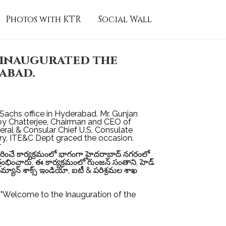
Photos with KTR
Social Wall
 inaugurated the
abad.
Sachs office in Hyderabad. Mr. Gunjan
joy Chatterjee, Chairman and CEO of
eral & Consular Chief U.S. Consulate
ry, ITE&C Dept graced the occasion.
స్తరించే కార్యక్రమంలో భాగంగా హైదరాబాద్‌ నగరంలో
్‌ ప్రారంభించారు. ఈ కార్యక్రమంలో గుంజన్ సంతాని, హెడ్
్డ్‌మ్యాన్‌ శాక్స్‌ ఇండియా, ఐటీ & పరిశ్రమల శాఖ