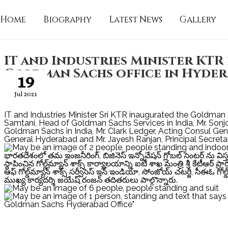
Home
Biography
Latest News
Gallery
IT and Industries Minister KTR
Goldman Sachs office in Hyder
19
Jul 2021
IT and Industries Minister Sri KTR inaugurated the Goldman 
Samtani, Head of Goldman Sachs Services in India, Mr. Son
Goldman Sachs in India, Mr. Clark Ledger, Acting Consul Gen
General Hyderabad and Mr. Jayesh Ranjan, Principal Secreta
భారతదేశంలో తమ ఇంజనీరింగ్, బిజినెస్ ఇన్నోవేషన్ గ్లోబల్ సెంటర్ ను వి
స్థాపించిన గోల్డ్‌మ్యాన్‌ శాక్స్‌ కార్యాలయాన్ని ఐటీ శాఖ మంత్రి శ్రీ కేటీఆర
ఆఫ్ గోల్డ్‌మ్యాన్‌ శాక్స్‌ సర్వీసెస్ ఇన్ ఇండియా, సోంజోయ్ చటర్జీ, సీఈఓ గోల
ముఖ్య కార్యదర్శి జయేష్ రంజన్ తదితరులు పాల్గొన్నారు.