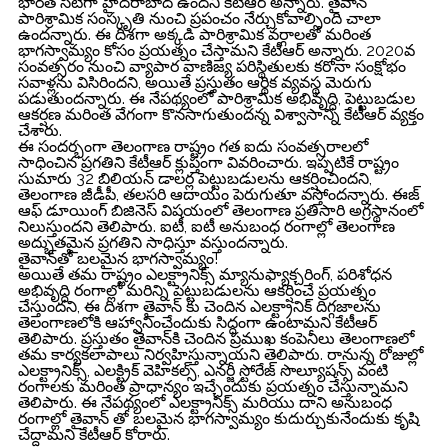
భారత సిటీగా హైదరాబాద్ ఉందని కేటీఆర్ అన్నారు. తైవాన్
పారిశ్రామిక సంస్కృతి నుంచి ప్రపంచం నేర్చుకోవాల్సింది చాలా
ఉంద‌న్నారు. ఈ దిశగా అక్కడి పారిశ్రామిక వర్గాలతో మరింత
భాగస్వామ్యం కోసం ప్రయత్నం చేస్తామని కేటీఆర్ అన్నారు. 2020వ
సంవత్సరం నుంచి వ్యాపార వాణిజ్య పరిస్థితులకు కరోనా సంక్షోభం
సవాళ్లను విసిరిందని, అయితే ప్రస్తుతం ఆర్థిక వ్యవస్థ మెరుగు
పడుతుందన్నారు. ఈ నేపథ్యంలో పారిశ్రామిక అభివృద్ధి, పెట్టుబడుల
ఆకర్షణ మరింత వేగంగా కొనసాగుతుందన్న విశ్వాసాన్ని కేటీఆర్ వ్యక్తం
చేశారు.
ఈ సందర్భంగా తెలంగాణ రాష్ట్రం గత ఐదు సంవత్సరాలలో
సాధించిన ప్రగతిని కేటీఆర్ క్లుప్తంగా వివరించారు. ఇప్పటికే రాష్ట్రం
సుమారు 32 బిలియన్ డాలర్ల పెట్టుబడులను ఆకర్షించిందని,
తెలంగాణ జీడీపీ, తలసరి ఆదాయం పెరుగుతూ వస్తోందన్నారు. ఈజ్
ఆఫ్ డూయింగ్ బిజినెస్ విషయంలో తెలంగాణ ప్ర‌తిసారి అగ్రస్థానంలో
నిలుస్తుందని తెలిపారు. ఐటీ, ఐటీ అనుబంధ రంగాల్లో తెలంగాణ
అద్భుతమైన ప్రగతిని సాధిస్తూ వస్తుందన్నారు.
తైవాన్‌తో బ‌ల‌మైన భాగ‌స్వామ్యం!
అయితే తమ రాష్ట్రం ఎలక్ట్రానిక్స్ మ్యానుఫ్యాక్చరింగ్‌, పరిశోధన
అభివృద్ధి రంగాల్లో మరిన్ని పెట్టుబడులను ఆకర్షించే ప్రయత్నం
చేస్తుందని, ఈ దిశగా తైవాన్ కు చెందిన ఎలక్ట్రానిక్ దిగ్గజాలను
తెలంగాణలోకి ఆహ్వానించేందుకు సిద్ధంగా ఉంటామని కేటీఆర్
తెలిపారు. ప్రస్తుతం తైవాన్‌కి చెందిన ప్రముఖ కంపెనీలు తెలంగాణలో
తమ కార్యకలాపాలు నిర్వహిస్తున్నాయని తెలిపారు. రానున్న రోజుల్లో
ఎలక్ట్రానిక్స్, ఎలక్ట్రిక్ వెహికల్స్, ఎనర్జీ స్టోరేజ్ సొల్యూషన్స్ వంటి
రంగాలకు మరింత ప్రాధాన్యం ఇచ్చేందుకు ప్రయత్నం చేస్తున్నామని
తెలిపారు. ఈ నేపథ్యంలో ఎలక్ట్రానిక్స్ మరియు దాని అనుబంధ
రంగాల్లో తైవాన్ తో బలమైన భాగస్వామ్యం కుదుర్చుకునేందుకు కృషి
చేద్దామని కేటీఆర్ కోరారు.