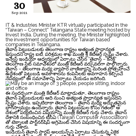
30
Sep 2021
IT & Industries Minister KTR virtually participated in the
“Taiwan – Connect” Telangana State meeting hosted by
Invest India. During the meeting, the Minister highlighted
the investment opportunities for Taiwan based
companies in Telangana.
తైవాన్ పెట్టుబడుల‌కు తెలంగాణ రాష్ట్రం అత్యంత ప్రాధాన్య‌త
ఇస్తుంద‌ని రాష్ట్ర ఐటీ, ప‌రిశ్ర‌మ‌ల శాఖ మంత్రి శ్రీ కేటీఆర్ స్ప‌ష్టం చేశారు.
ఇన్వెస్ట్ ఇండియా ఆధ్వ‌ర్యంలో ఏర్పాటు చేసిన ”తైవాన్ – కనెక్ట్”
తెలంగాణ స్టేట్ స‌మావేశంలో మంత్రి కేటీఆర్ వ‌ర్చువ‌ల్‌గా పాల్గొన్నారు.
తైవాన్ – తెలంగాణ మధ్య వ్యాపార వాణిజ్యాన్ని మ‌రింత‌ ప్రోత్సహించే
ఉద్దేశంతో పెట్టుబడి అవకాశాలను కంపెనీలకు అవగాహన కల్పించే
నేపథ్యంలో ఈ సమావేశాన్ని ఏర్పాటు చేయడం జరిగింది.
ఈ సంద‌ర్భంగా మంత్రి కేటీఆర్ మాట్లాడుతూ.. తెలంగాణ రాష్ట్రం
తైవాన్ పెట్టుబడులకు ఆది నుంచి అత్యంత ప్రాధాన్యత ఇస్తుందని
స్ప‌ష్టం చేశారు. ఇప్పటిదాకా తెలంగాణ – తైవాన్ మధ్య అద్భుతమైన
భాగస్వామ్యం ఉందన్నారు. తైవాన్ పెట్టుబడుల కోసం గ‌తంలో ఆ
దేశంలో పర్యటించిన విషయాన్ని మంత్రి కేటీఆర్ గుర్తు చేశారు. తైవాన్
దేశానికి సంబంధించిన టీసీఏ (Taiwan Computer Association)
తో టెక్నాలజీ పార్ట్‌న‌ర్‌షిప్‌ అగ్రిమెంట్ చేసిన విషయాన్ని ఈ సందర్భంగా
గుర్తు చేశారు.
ఇండియన్ తైవాన్ స్టార్టప్ అలయన్స్‌ని ఏర్పాటు చేసుకున్న ఏకైక