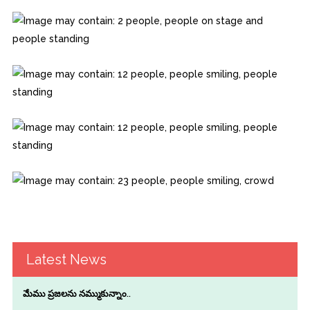
Latest News
మేము ప్రజలను నమ్ముకున్నాం..