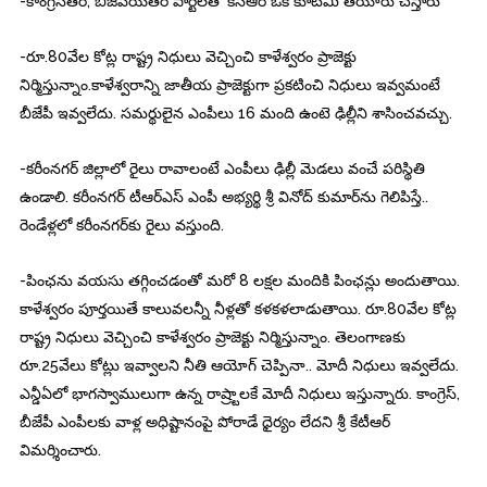
-కాంగ్రెసేతర, బీజేపీయేతర పార్టీలతో కేసీఆర్ ఒక కూటమి తయారు చేస్తారు
-రూ.80వేల కోట్ల రాష్ట్ర నిధులు వెచ్చించి కాళేశ్వరం ప్రాజెక్టు
నిర్మిస్తున్నాం.కాళేశ్వరాన్ని జాతీయ ప్రాజెక్టుగా ప్రకటించి నిధులు ఇవ్వమంటే
బీజేపీ ఇవ్వలేదు. సమర్థులైన ఎంపీలు 16 మంది ఉంటె ఢిల్లీని శాసించవచ్చు.
-కరీంనగర్ జిల్లాలో రైలు రావాలంటే ఎంపీలు ఢిల్లీ మెడలు వంచే పరిస్థితి
ఉండాలి. క‌రీంన‌గ‌ర్ టీఆర్ఎస్ ఎంపీ అభ్య‌ర్థి శ్రీ వినోద్ కుమార్‌ను గెలిపిస్తే..
రెండేళ్లలో కరీంనగర్‌కు రైలు వ‌స్తుంది.
-పింఛను వయసు తగ్గించడంతో మరో 8 లక్షల మందికి పింఛన్లు అందుతాయి.
కాళేశ్వరం పూర్తయితే కాలువలన్నీ నీళ్లతో కళకళలాడుతాయి. రూ.80వేల కోట్ల
రాష్ట్ర నిధులు వెచ్చించి కాళేశ్వరం ప్రాజెక్టు నిర్మిస్తున్నాం. తెలంగాణకు
రూ.25వేలు కోట్లు ఇవ్వాలని నీతి ఆయోగ్ చెప్పినా.. మోదీ నిధులు ఇవ్వలేదు.
ఎన్డీఏలో భాగస్వాములుగా ఉన్న రాష్ర్టాలకే మోదీ నిధులు ఇస్తున్నారు. కాంగ్రెస్,
బీజేపీ ఎంపీలకు వాళ్ల అధిష్టానంపై పోరాడే ధైర్యం లేదని శ్రీ కేటీఆర్
విమర్శించారు.