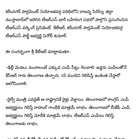
కరీంనగర్ పార్లమెంట్ నియోజకవర్గ పరిధిలోని రాజన్న సిరిసిల్ల జిల్లా
ముస్తాబాద్‌లో జరిగిన టీఆర్‌ఎస్ భారీ బహిరంగ సభలో పాల్గొని ప్రసంగించిన
టీఆర్ఎస్ వర్కింగ్ ప్రెసిడె
ంట్ కేటీఆర్, కరీంనగర్ పార్లమెంట్ నియోజకవర్గ
టీఆర్ఎస్ పార్టీ అభ్యర్థి వినోద్ కుమార్.
ఈ సందర్భంగా శ్రీ కేటీఆర్ మాట్లాడుతూ..
-ఢిల్లీ మెడలు వంచాలంటే ఎక్కువ ఎంపీ సీట్లు గెలవాలి. ఇద్దరు ఎంపీలతోనే
కేసీఆర్ గారు తెలంగాణ తెచ్చారు. 16 మందిని గెలిపిస్తే ఇంకెంత చేస్తారో
ఆలోచించాలి.
-రైల్వే మంత్రి ఎవరైతే ఆ రాష్ట్రానికే రైళ్లు వెళ్తాయి. తెలంగాణలో కాంగ్రెస్ ఎంపీ
అభ్యర్థులు గెలిస్తే రాహుల్ గాంధీకి మాత్రమే లాభం. తెలంగాణలో బీజేపీ ఎంపీ
అభ్యర్థులు గెలిస్తే మోదీకి మాత్రమే లాభం. టీఆర్ఎస్ ఎంపీలు గెలిస్తే
తెలంగాణకు లాభం.