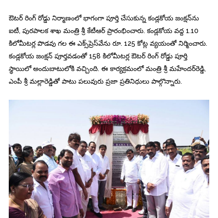
ఔటర్ రింగ్ రోడ్డు నిర్మాణంలో భాగంగా పూర్తి చేసుకున్న కండ్లకోయ జంక్షన్‌ను
ఐటీ, పురపాలక శాఖ మంత్రి శ్రీ కేటీఆర్ ప్రారంభించారు. కండ్లకోయ వద్ద 1.10
కిలోమీటర్ల పొడవు గల ఈ ఎక్స్‌ప్రెస్‌వేను రూ. 125 కోట్ల వ్యయంతో నిర్మించారు.
కండ్లకోయ జంక్షన్ పూర్తవడంతో 158 కిలోమీటర్ల ఔటర్ రింగ్ రోడ్డు పూర్తి
స్థాయిలో అందుబాటులోకి వచ్చింది. ఈ కార్యక్రమంలో మంత్రి శ్రీ మహేందర్‌రెడ్డి,
ఎంపీ శ్రీ మల్లారెడ్డితో పాటు పలువురు ప్రజా ప్రతినిధులు పాల్గొన్నారు.