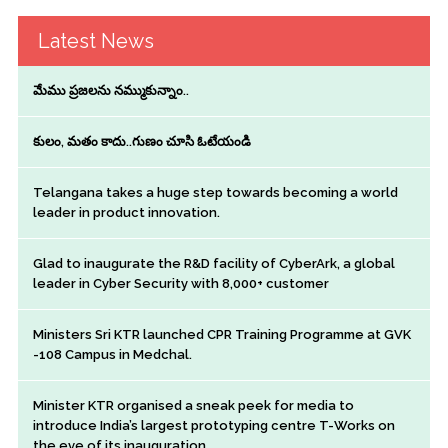
Latest News
మేము ప్రజలను నమ్ముకున్నాం..
కులం, మతం కాదు..గుణం చూసి ఓటేయండి
Telangana takes a huge step towards becoming a world
leader in product innovation.
Glad to inaugurate the R&D facility of CyberArk, a global
leader in Cyber Security with 8,000+ customer
Ministers Sri KTR launched CPR Training Programme at GVK
-108 Campus in Medchal.
Minister KTR organised a sneak peek for media to
introduce India’s largest prototyping centre T-Works on
the eve of its inauguration.