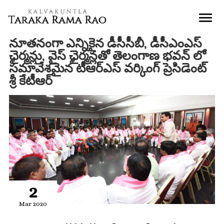
నూతనంగా ఎన్నికైన డీసీసీబీ, డీసీఎంఎస్‌
ఛైర్మన్లు, వైస్‌ ఛైర్మన్లతో తెలంగాణ భవన్ లో
సమావేశమైన టీఆర్ఎస్ వర్కింగ్ ప్రెసిడెంట్
శ్రీ కేటీఆర్
2
Mar 2020