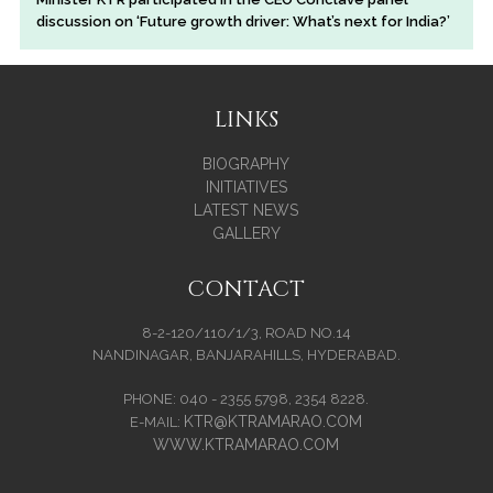
discussion on ‘Future growth driver: What’s next for India?’
LINKS
BIOGRAPHY
INITIATIVES
LATEST NEWS
GALLERY
CONTACT
8-2-120/110/1/3, ROAD NO.14
NANDINAGAR, BANJARAHILLS, HYDERABAD.
PHONE: 040 - 2355 5798, 2354 8228.
KTR@KTRAMARAO.COM
E-MAIL:
WWW.KTRAMARAO.COM