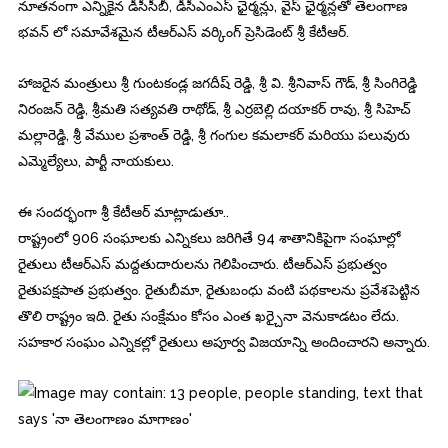
నూతనంగా ఎన్నికైన డీసీసీబీ, డీసీఎంఎస్‌ ఛైర్మన్లు, వైస్‌ ఛైర్మన్లతో తెలంగాణ
భవన్ లో సమావేశమైన టీఆర్ఎస్ వర్కింగ్ ప్రెసిడెంట్ శ్రీ కేటీఆర్.
హాజరైన మంత్రులు శ్రీ గుం
టకండ్ల జగదీష్ రెడ్డి, శ్రీ వి. శ్రీనివాస్ గౌడ్, శ్రీ సింగిరెడ్డి
నిరంజన్ రెడ్డి, శ్రీమతి సత్యవతి రాథోడ్, శ్రీ ఎర్రబెల్లి దయాకర్ రావు, శ్రీ సిహెచ్
మల్లారెడ్డి, శ్రీ వేముల ప్రశాంత్ రెడ్డి, శ్రీ గంగుల కమలాకర్ మరియు పలువురు
ఎమ్మెల్యేలు, పార్టీ నాయకులు.
ఈ సందర్భంగా శ్రీ కేటీఆర్ మాట్లాడుతూ..
రాష్ట్రంలో 906 సంఘాలకు ఎన్నికలు జరిగితే 94 శాతానికిపైగా సంఘాల్లో
రైతులు టీఆర్‌ఎస్‌ మద్దతుదారులను గెలిపించారు. టీఆర్‌ఎస్‌ ప్రభుత్వం
రైతుపక్షపాత ప్రభుత్వం. రైతుబీమా, రైతుబంధు వంటి పథకాలను ప్రవేశపెట్టిన
తొలి రాష్ట్రం ఇది. రైతు సంక్షేమం కోసం ఎంత ఖర్చైనా వెనుకాడటం లేదు.
సహకార సంఘం ఎన్నికల్లో రైతులు అపూర్వ విజయాన్ని అందించారని అన్నారు.