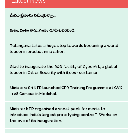
Latest News
మేము ప్రజలను నమ్ముకున్నాం..
కులం, మతం కాదు..గుణం చూసి ఓటేయండి
Telangana takes a huge step towards becoming a world
leader in product innovation.
Glad to inaugurate the R&D facility of CyberArk, a global
leader in Cyber Security with 8,000+ customer
Ministers Sri KTR launched CPR Training Programme at GVK
-108 Campus in Medchal.
Minister KTR organised a sneak peek for media to
introduce India’s largest prototyping centre T-Works on
the eve of its inauguration.