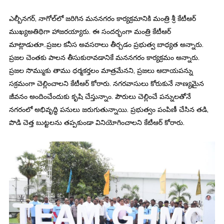
ఎల్బీనగర్, నాగోల్‌లో జరిగిన మననగరం కార్యక్రమానికి మంత్రి శ్రీ కేటీఆర్
ముఖ్యఅతిథిగా హాజరయ్యారు. ఈ సందర్భంగా మంత్రి కేటీఆర్
మాట్లాడుతూ..ప్రజల కనీస అవసరాలు తీర్చడం ప్రభుత్వ బాధ్యత అన్నారు.
ప్రజల చెంతకు పాలన తీసుకురావడానికే మననగరం కార్యక్రమం అన్నారు.
ప్రజల సొమ్ముకు తాము ధర్మకర్తలం మాత్రమేనని, ప్రజలు ఆదాయపన్ను
సక్రమంగా చెల్లించాలని కేటీఆర్ కోరారు. నగరవాసులు కోరుకునే నాణ్యమైన
జీవనం అందించేందుకు కృషి చేస్తున్నాం. పౌరులు చెల్లించే పన్నులతోనే
నగరంలో అభివృద్ధి పనులు జరుగుతున్నాయి. ప్రభుత్వం పంపిణీ చేసిన తడి,
పొడి చెత్త బుట్టలను తప్పకుండా వినియోగించాలని కేటీఆర్ కోరారు.