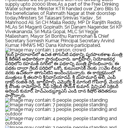
supply upto 20000 litres.As a part of the Free Drinking
Water scheme, Minister KTR handed over Zero Bills to
the beneficiaries of Rahmath Nagar at their doorstep
today.Ministers Sri Talasani Srinivas Yadav , Sri
Mahmood Ali, Sri CH Malla Reddy, MP Dr Ranjith Reddy,
MLAs Sri Maganti Gopinath, Sri Danam Nagender, Sri KP
Vivekananda, Sri Muta Gopal, MLC Sri Yegge
Mallesham, Mayor Sri Bonthu Rammohan & Chief
Secretary Somesh Kumar, Principal Secretary Arvind
Kumar, HMWS MD Dana Kishore participated.
గ్రేటర్‌ హైదరాబాద్‌లో ఉచిత తాగునీటి పథకాన్ని పురపాలకశాఖ మంత్రి
శ్రీ కేటీఆర్‌ అధికారికంగా ప్రారంభించారు. జూబ్లీహిల్స్‌ నియోజకవర్గ
పరిధిలోని రహమత్‌ నగర్‌లో ఈ పథకాన్ని మంత్రి ప్రారంభించారు. ఈ
పథకం ద్వారా గ్రేటర్‌ పరిధిలో ఒక్కో కుటుంబానికి నెలకు 20వేల లీటర్ల
వరకు ఉచితంగా తాగునీటిని అందించనున్నారు. ఈ కార్యక్రమంలో
మంత్రులు శ్రీ తలసాని శ్రీనివాస్‌యాదవ్‌, శ్రీ మహమూద్‌ అలీ, ఎంపీ
డాక్టర్ రంజిత్ రెడ్డి, జూబ్లీహిల్స్‌ ఎమ్మెల్యే శ్రీ మాగంటి గోపీనాథ్‌, మేయర్‌
శ్రీ బొంతు రామ్మోహన్‌, చీఫ్ సెక్రెటరీ సోమేశ్‌ కుమార్‌, ప్రిన్సిపల్ సెక్రెటరీ
అర్వింద్ కుమార్, హెచ్ఎండబ్ల్యూఎస్ ఎండి దాన కిషోర్ తదితరులు
పాల్గొన్నారు.