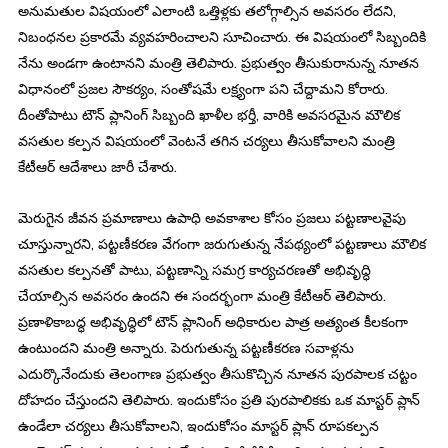
అనుమతుల విషయంలో ఎలాంటి ఒత్తిళ్లకు తలోగ్గాల్సిన అవసరం లేదని,
నిబంధనల ప్రకారమే వ్యవహరించాలని సూచించారు. ఈ విషయంలో సిబ్బందికి
నేను అండగా ఉంటానని మంత్రి తెలిపారు. ప్రభుత్వం తీసుకురానున్న నూతన
విధానంలో ప్రజల సౌకర్యం, సంతోషమే లక్ష్యంగా పని చేద్దామని కోరారు.
దీంతోపాటు టౌన్ ప్లానింగ్ సిబ్బంది ఖాళీల భర్తీ, వారికి అవసరమైన మౌలిక
వసతుల కల్పన విషయంలో వెంటనే తగిన చర్యలు తీసుకోవాలని మంత్రి
కేటీఆర్ ఆదేశాలు జారీ చేశారు.
మెరుగైన జీవన ప్రమాణాలు ఉపాధి అవకాశాల కోసం ప్రజలు పట్టణాలవైపు
చూస్తున్నారని, పట్టణీకరణ వేగంగా జరుగుతున్న నేపథ్యంలో పట్టణాలు మౌలిక
వసతుల కల్పనతో పాటు, పట్టణాన్ని సమగ్ర కార్యచరణతో అభివృద్ధి
చేయాల్సిన అవసరం ఉందని ఈ సందర్భంగా మంత్రి కేటీఆర్ తెలిపారు.
ప్రణాళికాబద్ధ అభివృద్ధిలో టౌన్ ప్లానింగ్ అధికారుల పాత్ర అత్యంత కీలకంగా
ఉంటుందని మంత్రి అన్నారు. పెరుగుతున్న పట్టణీకరణ సవాళ్లను
ఎదుర్కొనేందుకు తెలంగాణ ప్రభుత్వం తీసుకొచ్చిన నూతన పురపాలక చట్టం
దోహదం చేస్తుందని తెలిపారు. ఇందుకోసం ప్రతి పురపాలికకు ఒక మాస్టర్ ప్లాన్
ఉండేలా చర్యలు తీసుకోవాలని, ఇందుకోసం మాస్టర్ ప్లాన్ రూపకల్పన