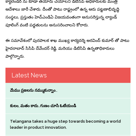
క్యాలెండర్ ను కూడా తయారు చేయాలని డిటిసిపి అధికారులకు మంత్రి
ఆదేశాలు జారీ చేశారు. దీంతో పాటు రాష్ట్రంలో ఉన్న ఆరు పట్టణాభివృద్ధి
సంస్థలు, ప్రస్తుతం హెచ్ఎండిఏ విజయవంతంగా అనుసరిస్తున్న ల్యాండ్
పూలింగ్ వంటి పద్ధతులను అనుసరించాలని కోరారు.
ఈ సమావేశంలో పురపాలక శాఖ ముఖ్య కార్యదర్శి అరవింద్ కుమార్ తో పాటు
హైదరాబాద్ సిసిపి దేవేందర్ రెడ్డి, మరియు డిటిసిపి ఉన్నతాధికారులు
పాల్గొన్నారు.
Latest News
మేము ప్రజలను నమ్ముకున్నాం..
కులం, మతం కాదు..గుణం చూసి ఓటేయండి
Telangana takes a huge step towards becoming a world
leader in product innovation.