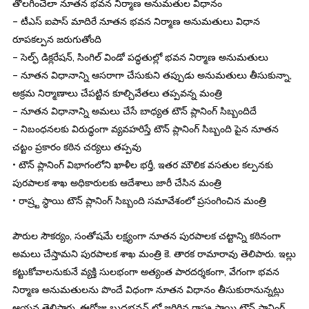
తొలగించేలా నూతన భవన నిర్మాణ అనుమతుల విధానం
– టీఎస్ ఐపాస్ మాదిరే నూతన భవన నిర్మాణ అనుమతులు విధాన
రూపకల్పన జరుగుతోంది
– సెల్ఫ్ డిక్లరేషన్, సింగిల్ విండో పద్ధతుల్లో భవన నిర్మాణ అనుమతులు
– నూతన విధానాన్ని ఆసరాగా చేసుకుని తప్పుడు అనుమతులు తీసుకున్నా,
అక్రమ నిర్మాణాలు చేపట్టిన కూల్చివేతలు తప్పవన్న మంత్రి
– నూతన విధానాన్ని అమలు చేసే బాధ్యత టౌన్ ప్లానింగ్ సిబ్బందిదే
– నిబంధనలకు విరుద్ధంగా వ్యవహరిస్తే టౌన్ ప్లానింగ్ సిబ్బంది పైన నూతన
చట్టం ప్రకారం కఠిన చర్యలు తప్పవు
• టౌన్ ప్లానింగ్ విభాగంలోని ఖాళీల భర్తీ, ఇతర మౌలిక వసతుల కల్పనకు
పురపాలక శాఖ అధికారులకు ఆదేశాలు జారీ చేసిన మంత్రి
• రాష్ర్ట స్ధాయి టౌన్ ప్లానింగ్ సిబ్బంది సమావేశంలో ప్రసంగించిన మంత్రి
పౌరుల సౌకర్యం, సంతోషమే లక్ష్యంగా నూతన పురపాలక చట్టాన్ని కఠినంగా
అమలు చేస్తామని పురపాలక శాఖ మంత్రి కె. తారక రామారావు తెలిపారు. ఇల్లు
కట్టుకోవాలనుకునే వ్యక్తి సులభంగా అత్యంత పారదర్శకంగా, వేగంగా భవన
నిర్మాణ అనుమతులను పొందే విధంగా నూతన విధానం తీసుకురానున్నట్లు
ఆయన తెలిపారు. ఈరోజు బుద్దభవన్ లో జరిగిన రాష్ట్ర స్థాయి టౌన్ ప్లానింగ్