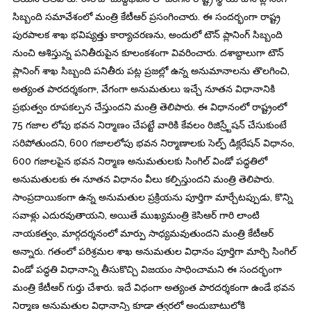
సిబ్బంది సమావేశంలో మంత్రి కేటీఆర్ ప్రసంగించారు. ఈ సందర్భంగా రాష్ట్ర
పురపాలక శాఖ భవిష్యత్తు కార్యాచరణను, అందులో టౌన్ ప్లానింగ్ సిబ్బంది
నుంచి ఆశిస్తున్న పనితీరుపైన కూలంకశంగా వివరించారు. దశాబ్దాలుగా టౌన్
ప్లానింగ్ శాఖ సిబ్బంది పనితీరు పట్ల ప్రజల్లో ఉన్న అనుమానాలను తొలగించి,
అత్యంత పారదర్శకంగా, వేగంగా అనుమతులు ఇచ్చే నూతన విధానానికి
ప్రభుత్వం రూపకల్పన చేస్తుందని మంత్రి తెలిపారు. ఈ విధానంలో రాష్ట్రంలో
75 గజాల లోపు భవన నిర్మాణం చేపట్టే వారికి కేవలం రిజిస్ర్టేషన్ చేసుకుంటే
సరిపోతుందని, 600 గజాలలోపు భవన నిర్మాణాలకు సెల్ఫ్ డిక్లరేషన్ విధానం,
600 గజాలపైన భవన నిర్మాణ అనుమతులకు సింగిల్ విండో పద్ధతిలో
అనుమతులకు ఈ నూతన విధానం వీలు కల్పిస్తుందని మంత్రి తెలిపారు.
సాంప్రదాయికంగా ఉన్న అనుమతుల ప్రక్రియను పూర్తిగా మార్చేటప్పుడు, కొన్ని
సవాళ్లు ఎదురవుతాయని, అయితే ముఖ్యమంత్రి కెసిఆర్ గారి లాంటి
నాయకత్వం, మార్గదర్శనంలో మార్పు సాధ్యమవుతుందని మంత్రి కేటీఆర్
అన్నారు. గతంలో పరిశ్రమల శాఖ అనుమతుల విధానం పూర్తిగా మార్చి సింగిల్
విండో పద్ధతి విధానాన్ని తీసుకొచ్చి విజయం సాధించామని ఈ సందర్భంగా
మంత్రి కేటీఆర్ గుర్తు చేశారు. ఇదే విధంగా అత్యంత పారదర్శకంగా ఉండే భవన
నిర్మాణ అనుమతుల విధానాన్ని కూడా త్వరలో అందుబాటులోకి