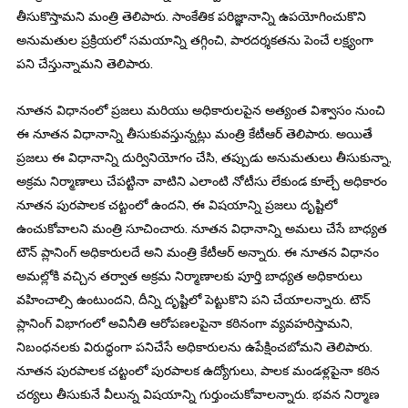
తీసుకొస్తామని మంత్రి తెలిపారు. సాంకేతిక పరిజ్ఞానాన్ని ఉపయోగించుకొని
అనుమతుల ప్రక్రియలో సమయాన్ని తగ్గించి, పారదర్శకతను పెంచే లక్ష్యంగా
పని చేస్తున్నామని తెలిపారు.
నూతన విధానంలో ప్రజలు మరియు అధికారులపైన అత్యంత విశ్వాసం నుంచి
ఈ నూతన విధానాన్ని తీసుకువస్తున్నట్లు మంత్రి కేటీఆర్ తెలిపారు. అయితే
ప్రజలు ఈ విధానాన్ని దుర్వినియోగం చేసి, తప్పుడు అనుమతులు తీసుకున్నా,
అక్రమ నిర్మాణాలు చేపట్టినా వాటిని ఎలాంటి నోటీసు లేకుండ కూల్చే అధికారం
నూతన పురపాలక చట్టంలో ఉందని, ఈ విషయాన్ని ప్రజలు దృష్టిలో
ఉంచుకోవాలని మంత్రి సూచించారు. నూతన విధానాన్ని అమలు చేసే బాధ్యత
టౌన్ ప్లానింగ్ అధికారులదే అని మంత్రి కేటీఆర్ అన్నారు. ఈ నూతన విధానం
అమల్లోకి వచ్చిన తర్వాత అక్రమ నిర్మాణాలకు పూర్తి బాధ్యత అధికారులు
వహించాల్సి ఉంటుందని, దీన్ని దృష్టిలో పెట్టుకొని పని చేయాలన్నారు. టౌన్
ప్లానింగ్ విభాగంలో అవినీతి ఆరోపణలపైనా కఠినంగా వ్యవహరిస్తామని,
నిబంధనలకు విరుద్ధంగా పనిచేసే అధికారులను ఉపేక్షించబోమని తెలిపారు.
నూతన పురపాలక చట్టంలో పురపాలక ఉద్యోగులు, పాలక మండళ్లపైనా కఠిన
చర్యలు తీసుకునే వీలున్న విషయాన్ని గుర్తుంచుకోవాలన్నారు. భవన నిర్మాణ