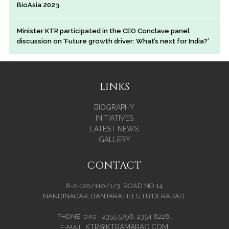
BioAsia 2023.
Minister KTR participated in the CEO Conclave panel
discussion on ‘Future growth driver: What’s next for India?’
LINKS
BIOGRAPHY
INITIATIVES
LATEST NEWS
GALLERY
CONTACT
8-2-120/110/1/3, ROAD NO.14
NANDINAGAR, BANJARAHILLS, HYDERABAD.
PHONE: 040 - 2355 5798, 2354 8228.
KTR@KTRAMARAO.COM
E-MAIL: