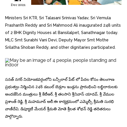
Dec 2021
Ministers Sri KTR, Sri Talasani Srinivas Yadav, Sri Vemula
Prashanth Reddy and Sri Mahmood Ali inaugurated 248 units
of 2 BHK Dignity Houses at Bansilalpet, Sanathnagar today.
MLC Smt Surabhi Vani Devi, Deputy Mayor Smt Mothe
Srilatha Shoban Reddy, and other dignitaries participated.
సనత్ నగర్ నియోజకవర్గంలోని బన్సీలాల్ పేట్ లో పేదల కోసం తెలంగాణ
ప్రభుత్వం నిర్మించిన 248 డబుల్ బెడ్రూం ఇండ్లను ప్రారంభించి లబ్ధిదారులకు
అందజేసిన మంత్రులు శ్రీ కేటీఆర్, శ్రీ తలసాని శ్రీనివాస్ యాదవ్, శ్రీ వేముల
ప్రశాంత్ రెడ్డి, శ్రీ మహమూద్ అలీ.ఈ కార్యక్రమంలో ఎమ్మెల్సీ శ్రీమతి సురభి
వాణీదేవి, డిప్యూటీ మేయర్ శ్రీమతి మోతె శ్రీలత శోభన్ రెడ్డి తదితరులు
పాల్గొన్నారు.