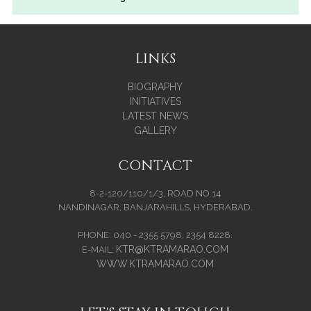
LINKS
BIOGRAPHY
INITIATIVES
LATEST NEWS
GALLERY
CONTACT
8-2-120/110/1/3, ROAD NO.14
NANDINAGAR, BANJARAHILLS, HYDERABAD.
PHONE: 040 - 2355 5798, 2354 8228.
KTR@KTRAMARAO.COM
E-MAIL:
WWW.KTRAMARAO.COM