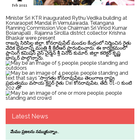
Feb 2021
Minister Sri KTR inaugurated Rythu Vedika building at
Konaraopet Mandal in Vemulawada. Telangana
Planning Commission Vice Chairman Sri Vinod Kumar
Boianapalli , Rajanna Sircilla district collector Krishna
Bhaskar were present
రాజన్న సిరిసిల్ల జిల్లా, కోనరావుపేట్ మండల కేంద్రంలో నిర్మించిన రైతు
వేదిక భవనాన్ని మంత్రి శ్రీ కేటీఆర్ ప్రారంభించారు. ఈ కార్యక్రమంలో
ప్లానింగ్ కమిషన్ వైస్ చైర్మన్ శ్రీ వినోద్ కుమార్, జిల్లా కలెక్టర్ కృష్ణ
భాస్కర్ పాల్గొన్నారు.
Latest News
మేము ప్రజలను నమ్ముకున్నాం..