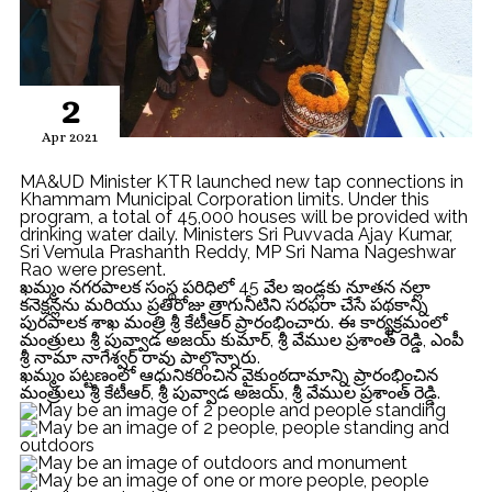
2
Apr 2021
MA&UD Minister KTR launched new tap connections in
Khammam Municipal Corporation limits. Under this
program, a total of 45,000 houses will be provided with
drinking water daily. Ministers Sri Puvvada Ajay Kumar,
Sri Vemula Prashanth Reddy, MP Sri Nama Nageshwar
Rao were present.
ఖమ్మం నగరపాలక సంస్థ పరిధిలో 45 వేల ఇండ్లకు నూతన నల్లా
కనెక్షన్లను మరియు ప్రతిరోజు త్రాగునీటిని సరఫరా చేసే పథకాన్ని
పురపాలక శాఖ మంత్రి శ్రీ కేటీఆర్ ప్రారంభించారు. ఈ కార్యక్రమంలో
మంత్రులు శ్రీ పువ్వాడ అజయ్ కుమార్, శ్రీ వేముల ప్రశాంత్ రెడ్డి, ఎంపీ
శ్రీ నామా నాగేశ్వర్ రావు పాల్గొన్నారు.
ఖమ్మం పట్టణంలో ఆధునికరించిన వైకుంఠదామాన్ని ప్రారంభించిన
మంత్రులు శ్రీ కేటీఆర్, శ్రీ పువ్వాడ అజయ్, శ్రీ వేముల ప్రశాంత్ రెడ్డి.