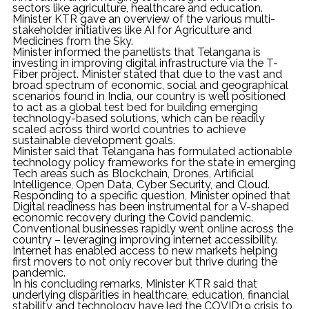
sectors like agriculture, healthcare and education.
Minister KTR gave an overview of the various multi-
stakeholder initiatives like AI for Agriculture and
Medicines from the Sky.
Minister informed the panellists that Telangana is
investing in improving digital infrastructure via the T-
Fiber project. Minister stated that due to the vast and
broad spectrum of economic, social and geographical
scenarios found in India, our country is well positioned
to act as a global test bed for building emerging
technology-based solutions, which can be readily
scaled across third world countries to achieve
sustainable development goals.
Minister said that Telangana has formulated actionable
technology policy frameworks for the state in emerging
Tech areas such as Blockchain, Drones, Artificial
Intelligence, Open Data, Cyber Security, and Cloud.
Responding to a specific question, Minister opined that
Digital readiness has been instrumental for a V-shaped
economic recovery during the Covid pandemic.
Conventional businesses rapidly went online across the
country – leveraging improving internet accessibility.
Internet has enabled access to new markets helping
first movers to not only recover but thrive during the
pandemic.
In his concluding remarks, Minister KTR said that
underlying disparities in healthcare, education, financial
stability and technology have led the COVID19 crisis to