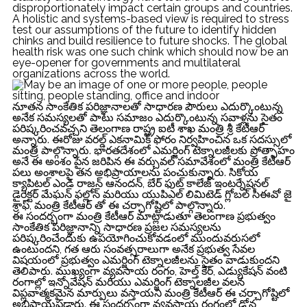
disproportionately impact certain groups and countries.
A holistic and systems-based view is required to stress
test our assumptions of the future to identify hidden
chinks and build resilience to future shocks. The global
health risk was one such chink which should now be an
eye-opener for governments and multilateral
organizations across the world.
నూతన సాంకేతిక పరిజ్ఞానాలతో సాధారణ పౌరులు ఎదుర్కొంటున్న
అనేక సమస్యలతో పాటు సమాజం ఎదుర్కొంటున్న సవాళ్లను సైతం
పరిష్కరించవచ్చని తెలంగాణ రాష్ట్ర ఐటీ శాఖ మంత్రి శ్రీ కేటీఆర్
అన్నారు. ఈరోజు వరల్డ్ ఎకనామిక్ ఫోరం నిర్వహించిన ఒక సదస్సులో
మంత్రి పాల్గొన్నారు. భారతదేశంలో ఎమర్జింగ్ టెక్నాలజీలకు ప్రోత్సాహం
అనే ఈ అంశం పైన జరిపిన ఈ వర్చువల్ సమావేశంలో మంత్రి కేటీఆర్
పలు అంశాలపై తన అభిప్రాయాలను పంచుకున్నారు. సికోయ
క్యాపిటల్ ఎండి రాజన్ ఆనందన్, బేర్ ఫుట్ కాలేజ్ ఇంటర్నేషనల్
డైరెక్టర్ మేఘన్ ఫల్లోన్ మరియు యుపిఎల్ లిమిటెడ్ గ్లోబల్ సీఈవో జై
శ్రాఫ్, మంత్రి కేటీఆర్ తో ఈ చర్చాగోష్టిలో పాల్గొన్నారు.
ఈ సందర్భంగా మంత్రి కేటీఆర్ మాట్లాడుతూ తెలంగాణ ప్రభుత్వం
సాంకేతిక పరిజ్ఞానాన్ని సాధారణ ప్రజల సమస్యలను
పరిష్కరించేందుకు ఉపయోగించుకోవడంలో ముందువరుసలో
ఉంటుందని, గత ఆరు సంవత్సరాలుగా అనేక ప్రభుత్వ సేవల
విషయంలో ప్రభుత్వం ఎమర్జింగ్ టెక్నాలజీలను సైతం వాడుకుందని
తెలిపారు. ముఖ్యంగా వ్యవసాయ రంగం, హెల్త్ కేర్, ఎడ్యుకేషన్ వంటి
రంగాల్లో ఇన్నోవేషన్ మరియు ఎమర్జింగ్ టెక్నాలజీల వలన
విప్లవాత్మకమైన మార్పులు వస్తాయని మంత్రి కేటీఆర్ ఈ చర్చాగోష్టిలో
అభిప్రాయపడ్డారు. ఈ సందర్భంగా వ్యవసాయ రంగంలో డ్రోన్ల