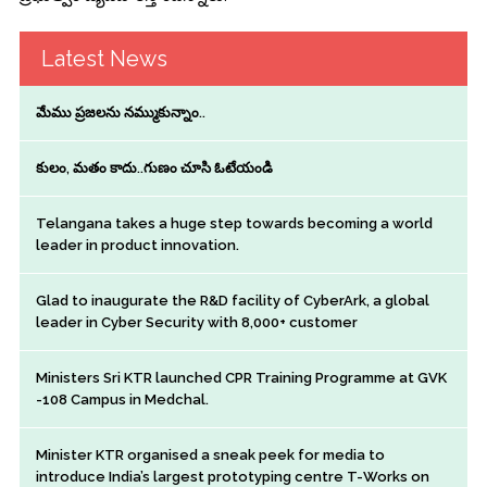
Latest News
మేము ప్రజలను నమ్ముకున్నాం..
కులం, మతం కాదు..గుణం చూసి ఓటేయండి
Telangana takes a huge step towards becoming a world
leader in product innovation.
Glad to inaugurate the R&D facility of CyberArk, a global
leader in Cyber Security with 8,000+ customer
Ministers Sri KTR launched CPR Training Programme at GVK
-108 Campus in Medchal.
Minister KTR organised a sneak peek for media to
introduce India’s largest prototyping centre T-Works on