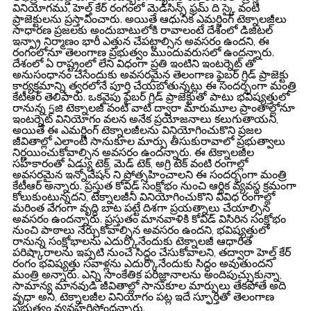
వినియోగము, హెల్త్ కేర్ రంగంలో మెడిసిన్స్ ఫ్రమ్ ది స్కై వంటి
ప్రాజెక్టులను ప్రస్తావించారు. అయితే ఆధునిక ఎమర్జింగ్ టెక్నాలజీలు
సాధారణ ప్రజలకు అందుబాటులోకి రావాలంటే దేశంలో డిజిటల్
ఇన్ఫ్రా నిర్మాణం భారీ ఎత్తున చేపట్టాల్సిన అవసరం ఉందని, ఈ
రంగంలోనూ తెలంగాణ ప్రభుత్వం ముందువరుసలో ఉందన్నారు.
దేశంలో ఏ రాష్ట్రంలో లేని విధంగా ప్రతి ఇంటిని ఇంటర్నెట్ తో
అనుసంధానం చేసేందుకు అవసరమైన తెలంగాణ ఫైబర్ గ్రిడ్ ప్రాజెక్టు
కార్యక్రమాన్ని త్వరలోనే పూర్తి చేయబోతున్నట్లు ఈ సందర్భంగా మంత్రి
కేటీఆర్ తెలిపారు. ఒకవైపు ఫైబర్ గ్రిడ్ ప్రాజెక్టుతో పాటు భవిష్యత్తులో
రానున్న 5జి టెక్నాలజీ వంటి వాటి ద్వారా మారుమూల ప్రాంతాల్లోనూ
ఇంటర్నెట్ వినియోగం వలన అనేక ప్రయోజనాలు కలుగుతాయని,
అయితే ఈ ఎమర్జింగ్ టెక్నాలజీలను వినియోగించుకొని ప్రజల
జీవితాల్లో ఎలాంటి సానుకూల మార్పు తీసుకురావాలో ప్రభుత్వాలు
నిర్ణయించుకోవాల్సిన అవసరం ఉందన్నారు. ఈ టెక్నాలజీల
సహకారంతో ఏడ్యు టెక్, మెడ్ టెక్, అగ్రి టెక్ వంటి రంగాల్లో
అవసరమైన ఇన్నోవేషన్ ని ప్రోత్సహించాలని ఈ సందర్భంగా మంత్రి
కేటీఆర్ అన్నారు. ప్రస్తుత కోవిడ్ సంక్షోభం నుంచి ఆర్థిక వ్యవస్థ క్రమంగా
కోలుకుంటున్నదని, టెక్నాలజీనీ వినియోగించుకొని వివిధ రంగాల్లో
మరింత వేగంగా వృద్ధి బాట పట్టే దిశగా ప్రయత్నాలు చేయాల్సిన
అవసరం ఉందన్నారు. ప్రస్తుతం మానవాళికి కోవిడ్ విసిరిన సంక్షోభం
నుంచి పాఠాలు నేర్చుకోవాల్సిన అవసరం ఉందని, భవిష్యత్తులో
రానున్న సంక్షోభాలను ఎదుర్కొనేందుకు టెక్నాలజీ ఆధారిత
పరిష్కారాలను ఇప్పటి నుంచే సిద్ధం చేసుకోవాలని, తద్వారా హెల్త్ కేర్
రంగం భవిష్యత్తు సవాళ్లను ఎదుర్కొనేందుకు సిద్ధం అవుతుందని
మంత్రి అన్నారు. ఎన్ని సాంకేతిక పరిజ్ఞానాలను అందిపుచ్చుకున్నా,
సామాన్య మానవుడి జీవితాల్లో సానుకూల మార్పులు తేకపోతే అది
వృధా అని, టెక్నాలజీల వినియోగం పట్ల ఇదే స్ఫూర్తితో తెలంగాణ
ప్రభుత్వం వ్యవహరిస్తోందన్నారు.