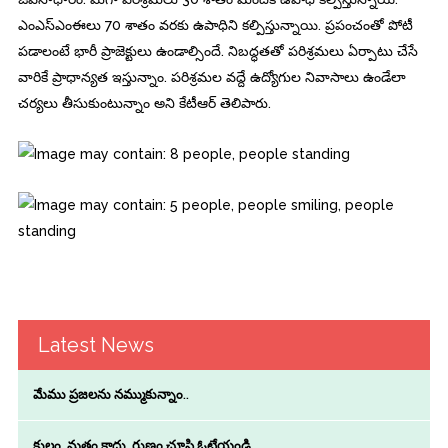
ఎంఎస్‌ఎంఈలు 70 శాతం వరకు ఉపాధిని కల్పిస్తున్నాయి. ప్రపంచంతో పోటీ
పడాలంటే భారీ ప్రాజెక్టులు ఉండాల్సిందే. నిబద్ధతతో పరిశ్రమలు ఏర్పాటు చేసే
వారికే ప్రాధాన్యత ఇస్తున్నాం. పరిశ్రమల వద్దే ఉద్యోగుల నివాసాలు ఉండేలా
చర్యలు తీసుకుంటున్నాం అని కేటీఆర్‌ తెలిపారు.
Latest News
మేము ప్రజలను నమ్ముకున్నాం..
కులం, మతం కాదు..గుణం చూసి ఓటేయండి