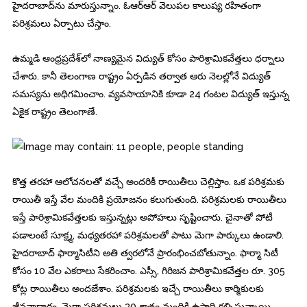
హైదరాబాద్‌ను మారుస్తున్నాం. ఓఆర్‌ఆర్‌ వెలుపల కాలుష్య రహితంగా
పరిశ్రమలు ఏర్పాటు చేస్తాం.
ఉమ్మడి ఆంధ్రప్రదేశ్‌లో నాణ్యమైన విద్యుత్‌ కోసం పారిశ్రామికవేత్తలు ధర్నాలు
చేశారు. కానీ తెలంగాణ రాష్ట్రం ఏర్పడిన తర్వాత ఆరు నెలల్లోనే విద్యుత్‌
సమస్యను అధిగమించాం. వ్యవసాయానికి కూడా 24 గంటల విద్యుత్‌ ఇస్తున్న
ఏకైక రాష్ట్రం తెలంగాణే.
కొత్త తరహా ఆలోచనలతో వచ్చే అందరికీ రాయితీలు చెల్లిస్తాం. ఒక పరిశ్రమకు
రాయితీ ఇస్తే వేల మందికి ప్రయోజనం కలుగుతుంది. పరిశ్రమలకు రాయితీలు
ఇస్తే పారిశ్రామికవేత్తలకు ఇస్తున్నట్లు అపోహలు సృష్టించారు. చైనాతో పోటీ
పడాలంటే సూక్ష్మ, మధ్యతరహా పరిశ్రమలతో పాటు మెగా పార్కులు ఉండాలి.
హైదరాబాద్‌ ఫార్మాసిటీని అతి త్వరలోనే ప్రారంభించబోతున్నాం. ఫార్మా సిటీ
కోసం 10 వేల ఎకరాలు సేకరించాం. ఎస్సీ, గిరిజన పారిశ్రామికవేత్తల రూ. 305
కోట్ల రాయితీలు అందజేశాం. పరిశ్రమలకు ఇచ్చే రాయితీలు కార్మికులకు
జీవనాధారం. మెగా పరిశ్రమలు 30 శాతం మందికి ఉపాధి కల్పిస్తున్నాయి.