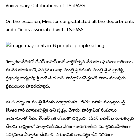
Anniversary Celebrations of TS-iPASS.
On the occasion, Minister congratulated all the departments
and officers associated with TSiPASS.
శిల్పాకళావేదికలో టీఎస్‌ ఐపాస్‌ ఐదో వార్షికోత్సవ వేడుకలు ఘనంగా జరిగాయి.
ఈ వేడుకలకు ఐటీ, పరిశ్రమల శాఖ మంత్రి శ్రీ కేటీఆర్‌, మంత్రి శ్రీ మల్లారెడ్డి,
ప్రభుత్వ కార్యదర్శి శ్రీ జయేశ్‌ రంజన్‌, పారిశ్రామికవేత్తలతో పాటు పలువురు
ప్రముఖులు హాజరయ్యారు.
ఈ సందర్భంగా మంత్రి కేటీఆర్‌ మాట్లాడుతూ.. టీఎస్‌ ఐపాస్‌ ముఖ్యమంత్రి
కేసీఆర్‌ గారి మానసపుత్రిక అని స్పష్టం చేశారు. పారిశ్రామిక సంఘాలు,
అధికారులతో సీఎం కేసీఆర్‌ ఒక రోజంతా చర్చించి.. టీఎస్‌ ఐపాస్‌కు రూపకల్పన
చేశారు. రాష్ట్రంలో పారిశ్రామికీకరణ వేగంగా జరుగుతోంది. పర్యావరణహితంగా
పరిశ్రమలు ఏర్పాటు చేయాలి. పారిశ్రామిక కాలుష్యం లేని నగరంగా