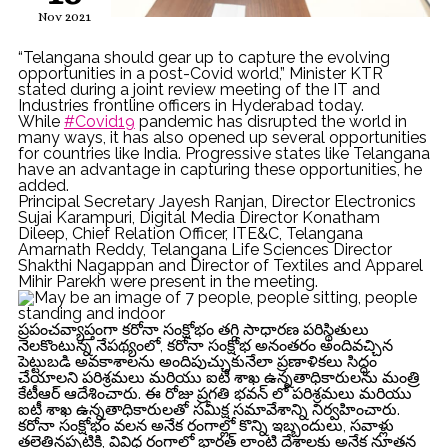
Nov 2021
“Telangana should gear up to capture the evolving
opportunities in a post-Covid world,” Minister KTR
stated during a joint review meeting of the IT and
Industries frontline officers in Hyderabad today.
While
#Covid19
pandemic has disrupted the world in
many ways, it has also opened up several opportunities
for countries like India. Progressive states like Telangana
have an advantage in capturing these opportunities, he
added.
Principal Secretary Jayesh Ranjan, Director Electronics
Sujai Karampuri, Digital Media Director Konatham
Dileep, Chief Relation Officer, ITE&C, Telangana
Amarnath Reddy, Telangana Life Sciences Director
Shakthi Nagappan and Director of Textiles and Apparel
Mihir Parekh were present in the meeting.
ప్రపంచవ్యాప్తంగా కరోనా సంక్షోభం తగ్గి సాధారణ పరిస్థితులు
నెలకొంటున్న నేపథ్యంలో, కరోనా సంక్షోభ అనంతరం అందివచ్చిన
పెట్టుబడి అవకాశాలను అందిపుచ్చుకునేలా ప్రణాళికలు సిద్ధం
చేయాలని పరిశ్రమలు మరియు ఐటీ శాఖ ఉన్నతాధికారులను మంత్రి
కేటీఆర్ ఆదేశించారు. ఈ రోజు ప్రగతి భవన్ లో పరిశ్రమలు మరియు
ఐటీ శాఖ ఉన్నతాధికారులతో సమీక్ష సమావేశాన్ని నిర్వహించారు.
కరోనా సంక్షోభం వలన అనేక రంగాల్లో కొన్ని ఇబ్బందులు, సవాళ్లు
తలెత్తినప్పటికి, వివిధ రంగాల్లో భారత్ లాంటి దేశాలకు అనేక నూతన