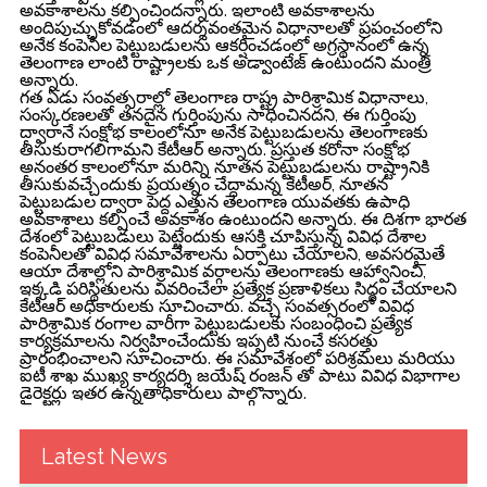
అవకాశాలను కల్పించిందన్నారు. ఇలాంటి అవకాశాలను
అందిపుచ్చుకోవడంలో ఆదర్శవంతమైన విధానాలతో ప్రపంచంలోని
అనేక కంపెనీల పెట్టుబడులను ఆకర్షించడంలో అగ్రస్థానంలో ఉన్న
తెలంగాణ లాంటి రాష్ట్రాలకు ఒక అడ్వాంటేజ్ ఉంటుందని మంత్రి
అన్నారు.
గత ఏడు సంవత్సరాల్లో తెలంగాణ రాష్ట్ర పారిశ్రామిక విధానాలు,
సంస్కరణలతో తనదైన గుర్తింపును సాధించినదని, ఈ గుర్తింపు
ద్వారానే సంక్షోభ కాలంలోనూ అనేక పెట్టుబడులను తెలంగాణకు
తీసుకురాగలిగామని కేటీఆర్ అన్నారు. ప్రస్తుత కరోనా సంక్షోభ
అనంతర కాలంలోనూ మరిన్ని నూతన పెట్టుబడులను రాష్ట్రానికి
తీసుకువచ్చేందుకు ప్రయత్నం చేద్దామన్న కేటీఅర్, నూతన
పెట్టుబడుల ద్వారా పెద్ద ఎత్తున తెలంగాణ యువతకు ఉపాధి
అవకాశాలు కల్పించే అవకాశం ఉంటుందని అన్నారు. ఈ దిశగా భారత
దేశంలో పెట్టుబడులు పెట్టేందుకు ఆసక్తి చూపిస్తున్న వివిధ దేశాల
కంపెనీలతో వివిధ సమావేశాలను ఏర్పాటు చేయాలని, అవసరమైతే
ఆయా దేశాల్లోని పారిశ్రామిక వర్గాలను తెలంగాణకు ఆహ్వానించి,
ఇక్కడి పరిస్థితులను వివరించేలా ప్రత్యేక ప్రణాళికలు సిద్ధం చేయాలని
కేటీఆర్ అధికారులకు సూచించారు. వచ్చే సంవత్సరంలో వివిధ
పారిశ్రామిక రంగాల వారీగా పెట్టుబడులకు సంబంధించి ప్రత్యేక
కార్యక్రమాలను నిర్వహించేందుకు ఇప్పటి నుంచే కసరత్తు
ప్రారంభించాలని సూచించారు. ఈ సమావేశంలో పరిశ్రమలు మరియు
ఐటీ శాఖ ముఖ్య కార్యదర్శి జయేష్ రంజన్ తో పాటు వివిధ విభాగాల
డైరెక్టర్లు ఇతర ఉన్నతాధికారులు పాల్గొన్నారు.
Latest News