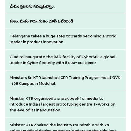
మేము ప్రజలను నమ్ముకున్నాం..
కులం, మతం కాదు..గుణం చూసి ఓటేయండి
Telangana takes a huge step towards becoming a world
leader in product innovation.
Glad to inaugurate the R&D facility of CyberArk, a global
leader in Cyber Security with 8,000+ customer
Ministers Sri KTR launched CPR Training Programme at GVK
-108 Campus in Medchal.
Minister KTR organised a sneak peek for media to
introduce India’s largest prototyping centre T-Works on
the eve of its inauguration.
Minister KTR chaired the industry roundtable with 20
select medical device company leaders on the sidelines