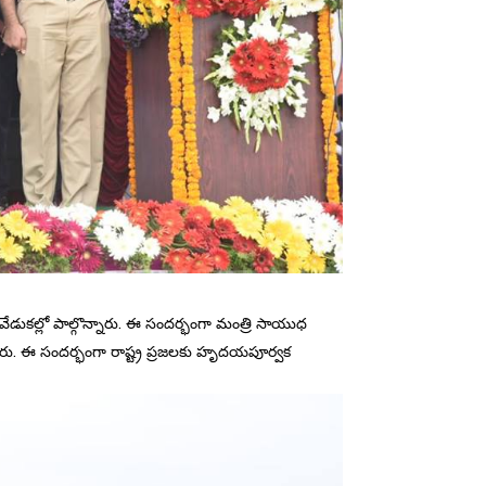
్సవ వేడుక‌ల్లో పాల్గొన్నారు. ఈ సందర్భంగా మంత్రి సాయుధ
చారు. ఈ సందర్భంగా రాష్ట్ర ప్రజలకు హృదయపూర్వక