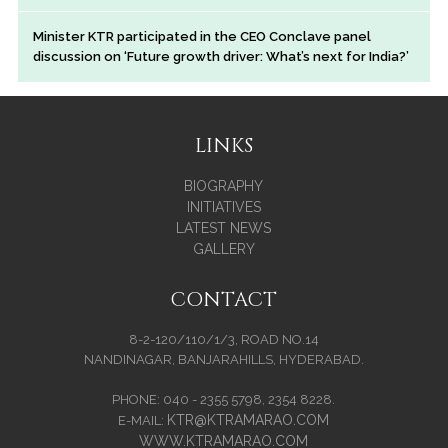
Minister KTR participated in the CEO Conclave panel
discussion on ‘Future growth driver: What’s next for India?’
LINKS
BIOGRAPHY
INITIATIVES
LATEST NEWS
GALLERY
CONTACT
8-2-120/110/1/3, ROAD NO.14
NANDINAGAR, BANJARAHILLS, HYDERABAD.
PHONE: 040 - 2355 5798, 2354 8228.
KTR@KTRAMARAO.COM
E-MAIL:
WWW.KTRAMARAO.COM