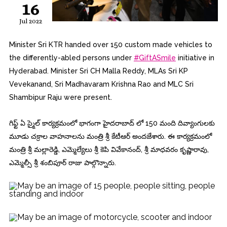
16
Jul 2022
Minister Sri KTR handed over 150 custom made vehicles to
the differently-abled persons under
#GiftASmile
initiative in
Hyderabad. Minister Sri CH Malla Reddy, MLAs Sri KP
Vevekanand, Sri Madhavaram Krishna Rao and MLC Sri
Shambipur Raju were present.
గిఫ్ట్ ఏ స్మైల్ కార్యక్రమంలో భాగంగా హైదరాబాద్ లో 150 మంది దివ్యాంగుల‌కు
మూడు చక్రాల వాహనాలను మంత్రి శ్రీ కేటీఆర్ అందజేశారు. ఈ కార్యక్రమంలో
మంత్రి శ్రీ మల్లారెడ్డి, ఎమ్మెల్యేలు శ్రీ కెపి వివేకానంద్, శ్రీ మాధవరం కృష్ణారావు,
ఎమ్మెల్సీ శ్రీ శంబిపూర్ రాజు పాల్గొన్నారు.