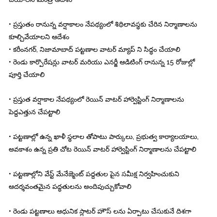
• ప్రస్తుతం రానున్న వర్షాకాలం నేపథ్యంలో శిథిలావస్థకు చేరిన నిర్మాణాలను
కూల్చివేయాలని ఆదేశం
• కరీంనగర్, నిజామాబాద్ పట్టణాల వాటర్ మ్యాప్ ని సిద్ధం చేయాలి
• రెండు కార్పొరేషన్లు వాటర్ మరియు ఎనర్జీ ఆడిటింగ్ రానున్న 15 రోజుల్లో
పూర్తి చేయాలి
• ప్రస్తుత వర్షాకాల నేపథ్యంలో రెయిన్ వాటర్ హార్వెస్టింగ్ నిర్మాణాలను
పెద్దఎత్తున చేపట్టాలి
• పట్టణాల్లో ఉన్న ఖాళీ స్థలాల తోపాటు పార్కులు, ప్రభుత్వ కార్యాలయాలు,
అవకాశం ఉన్న ప్రతి చోట రెయిన్ వాటర్ హార్వెస్టింగ్ నిర్మాణాలను చేపట్టాలి
• పట్టణాల్లోని వేస్ట్ మేనేజ్మెంట్ పద్దతుల పైన సమీక్ష నిర్వహించుకుని
ఆదర్శవంతమైన పద్ధతులను అందిపుచ్చుకోవాలి
• రెండు పట్టణాలు ఆధునిక స్లాటర్ హౌస్ లను ఏర్పాటు చేసుకునే దిశగా