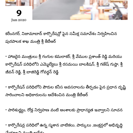
9
Jun 2020
కరీంనగర్, నిజామాబాద్ కార్పొరేషన్లో పైన సమీక్ష సమావేశం నిర్వహించిన
పురపాలక శాఖ మంత్రి శ్రీ కేటీఆర్
• హాజరైన మంత్రులు శ్రీ గంగుల కమలాకర్, శ్రీ వేముల ప్రశాంత్ రెడ్డి మరియు
కార్పొరేషన్ పరిధిలోని ఎమ్మెల్యేలు శ్రీ రసమయి బాలకిషన్, శ్రీ గణేష్ గుప్తా, శ్రీ
జీవన్ రెడ్డి, శ్రీ బాజిరెడ్డి గోవర్ధన్ రెడ్డి
• కార్పొరేషన్ పరిధిలోని పౌరుల కనీస అవసరాలను తీర్చడం పైన ప్రధాన దృష్టి
సారించాలని అధికారులను ఆదేశించిన మంత్రి కేటీఆర్
• పారిశుద్ధ్యం, రోడ్ల నిర్వహణ వంటి అంశాలకు ప్రాధాన్యత ఇవ్వాలని సూచన
• కార్పొరేషన్ల పరిధిలో ఉన్న స్మశాన వాటికలు, పార్కులు ,జంక్షన్లలో అభివృద్ధి
చేయాలని మంత్రి ఆదేశం