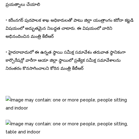
ప్రయత్నాలు చేయాలి
• కరీంనగర్ పురపాలక శాఖ అధికారులతో పాటు జిల్లా యంత్రాంగం కరోనా కట్టడి
విషయంలో అద్భుతమైన నిబద్ధత చాటారు. ఈ విషయంలో వారిని
అభినందించిన మంత్రి కేటీఆర్
• హైదరాబాదులో ఈ ఉన్నత స్థాయి సమీక్ష సమావేశం తరువాత స్థానికంగా
కార్పొరేషన్లో వారీగా ఆయా జిల్లా స్థాయిలో ప్రత్యేక సమీక్ష సమావేశాలను
నిరంతరం కొనసాగించాలని కోరిన మంత్రి కేటీఆర్