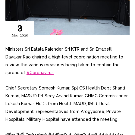
3
Mar 2020
Ministers Sri Eatala Rajender, Sri KTR and Sri Errabelli
Dayakar Rao chaired a high-level coordination meeting to
review the various measures being taken to con
tain the
spread of
#
Coronavirus
Chief Secretary Somesh Kumar, Spl CS Health Dept Shanti
Kumari, MA&UD Prl Secy Arvind Kumar, GHMC Commissioner
Lokesh Kumar, HoDs from Health,MAUD, I&PR, Rural
Development, representatives from Arogyasree, Private
Hospitals, Military Hospital have attended the meeting
కరోనా వైరస్‌ నియంత్రణకు తీసుకోవాల్సిన చర్యలపై మంత్రి వర్గ ఉపసంఘం..