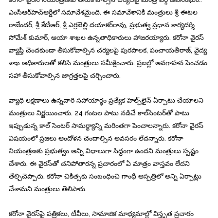
ఎంసీఆర్‌హెచ్‌ఆర్డీలో సమావేశమైంది. ఈ సమావేశానికి మంత్రులు శ్రీ ఈటల
రాజేందర్‌, శ్రీ కేటీఆర్‌, శ్రీ ఎర్రబెల్లి దయాకర్‌రావు, ప్రభుత్వ ప్రధాన కార్యదర్శి
సోమేశ్‌ కుమార్‌, ఆయా శాఖల ఉన్నతాధికారులు హాజరయ్యారు. కరోనా వైరస్‌
వ్యాప్తి చెందకుండా తీసుకోవాల్సిన చర్యలపై పురపాలక, పంచాయతీరాజ్‌, వైద్య
శాఖ అధికారులతో కలిసి మంత్రులు సమీక్షించారు. ప్రజల్లో అవగాహన పెంచడం
సహా తీసుకోవాల్సిన జాగ్రత్తలపై చర్చించారు.
వ్యాధి లక్షణాలు ఉన్నవారి సహాయార్థం ప్రత్యేక హెల్ప్‌లైన్‌ ఏర్పాటు చేయాలని
మంత్రులు నిర్ణయించారు. 24 గంటల పాటు నడిచే కాల్‌సెంటర్‌తో పాటు
ఇప్పుడున్న కాల్‌ సెంటర్‌ సామర్థ్యాన్ని మరింతగా పెంచాలన్నారు. కరోనా వైరస్‌
విషయంలో ప్రజలు ఆందోళన చెందాల్సిన అవసరం లేదన్నారు. కరోనా
నియంత్రణకు ప్రభుత్వం అన్ని విధాలుగా సిద్ధంగా ఉందని మంత్రులు స్పష్టం
చేశారు. ఈ వైరస్‌తో చనిపోతారన్న ప్రచారంలో ఏ మాత్రం వాస్తవం లేదని
తేల్చిచెప్పారు. కరోనా చికిత్సకు సంబంధించి గాంధీ ఆస్పత్రిలో అన్ని ఏర్పాట్లు
చేశామని మంత్రులు తెలిపారు.
కరోనా వైరస్‌పై పత్రికలు, టీవీలు, సామాజిక మాధ్యమాల్లో విస్తృత ప్రచారం