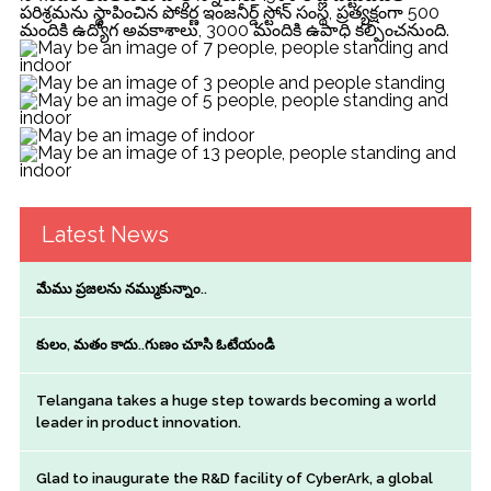
పరిశ్రమను స్థాపించిన పోక‌ర్ణ ఇంజ‌నీర్డ్ స్టోన్ సంస్థ, ప్రత్యక్షంగా 500
మందికి ఉద్యోగ అవకాశాలు, 3000 మందికి ఉపాధి కల్పించనుంది.
Latest News
మేము ప్రజలను నమ్ముకున్నాం..
కులం, మతం కాదు..గుణం చూసి ఓటేయండి
Telangana takes a huge step towards becoming a world
leader in product innovation.
Glad to inaugurate the R&D facility of CyberArk, a global