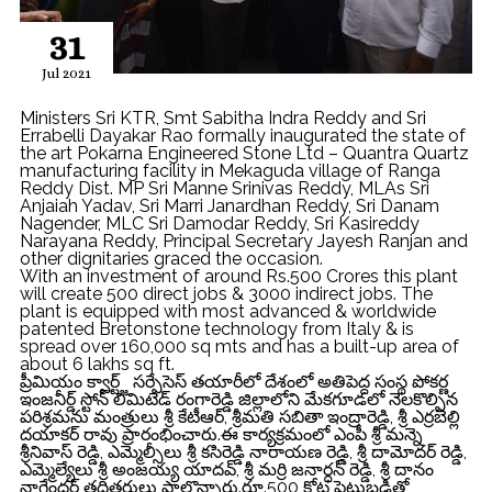
31
Jul 2021
Ministers Sri KTR, Smt Sabitha Indra Reddy and Sri
Errabelli Dayakar Rao formally inaugurated the state of
the art Pokarna Engineered Stone Ltd – Quantra Quartz
manufacturing facility in Mekaguda village of Ranga
Reddy Dist. MP Sri Manne Srinivas Reddy, MLAs Sri
Anjaiah Yadav, Sri Marri Janardhan Reddy, Sri Danam
Nagender, MLC Sri Damodar Reddy, Sri Kasireddy
Narayana Reddy, Principal Secretary Jayesh Ranjan and
other dignitaries graced the occasion.
With an investment of around Rs.500 Crores this plant
will create 500 direct jobs & 3000 indirect jobs. The
plant is equipped with most advanced & worldwide
patented Bretonstone technology from Italy & is
spread over 160,000 sq mts and has a built-up area of
about 6 lakhs sq ft.
ప్రీమియం క్వార్ట్జ్ సర్ఫేసెస్‌ తయారీలో దేశంలో అతిపెద్ద సంస్థ పోకర్ణ
ఇంజనీర్డ్‌ స్టోన్‌ లిమిటెడ్ రంగారెడ్డి జిల్లాలోని మేక‌గూడ‌లో నెలకొల్పిన
పరిశ్రమను మంత్రులు శ్రీ కేటీఆర్, శ్రీమతి సబితా ఇంద్రారెడ్డి, శ్రీ ఎర్ర‌బెల్లి
ద‌యాక‌ర్ రావు ప్రారంభించారు.ఈ కార్య‌క్ర‌మంలో ఎంపీ శ్రీ మ‌న్నె
శ్రీనివాస్ రెడ్డి, ఎమ్మెల్సీలు శ్రీ కసిరెడ్డి నారాయణ రెడ్డి, శ్రీ దామోదర్ రెడ్డి,
ఎమ్మెల్యేలు శ్రీ అంజ‌య్య యాద‌వ్, శ్రీ మర్రి జనార్ధన్ రెడ్డి, శ్రీ దానం
నాగేందర్ తదితరులు పాల్గొన్నారు.రూ.500 కోట్ల పెట్టుబడితో