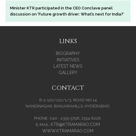
Minister KTR participated in the CEO Conclave panel
discussion on ‘Future growth driver: What’s next for India?’
LINKS
BIOGRAPHY
INITIATIVES
LATEST NEWS
GALLERY
CONTACT
8-2-120/110/1/3, ROAD NO.14
NANDINAGAR, BANJARAHILLS, HYDERABAD.
PHONE: 040 - 2355 5798, 2354 8228.
KTR@KTRAMARAO.COM
E-MAIL:
WWW.KTRAMARAO.COM