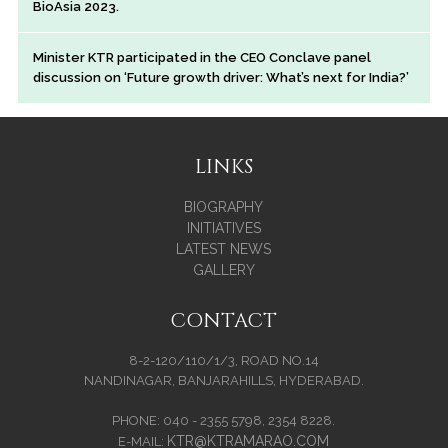
BioAsia 2023.
Minister KTR participated in the CEO Conclave panel
discussion on ‘Future growth driver: What’s next for India?’
LINKS
BIOGRAPHY
INITIATIVES
LATEST NEWS
GALLERY
CONTACT
8-2-120/110/1/3, ROAD NO.14
NANDINAGAR, BANJARAHILLS, HYDERABAD.
PHONE: 040 - 2355 5798, 2354 8228.
KTR@KTRAMARAO.COM
E-MAIL: