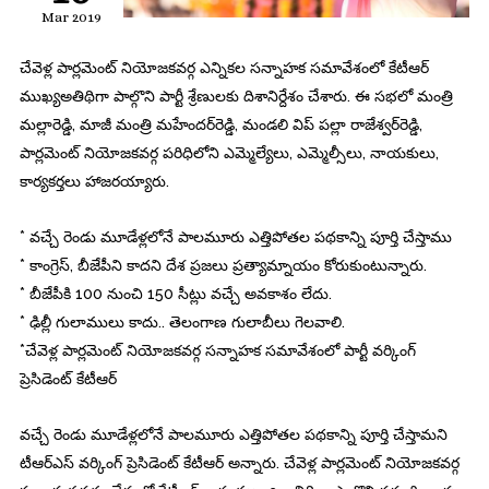
Mar 2019
చేవెళ్ల పార్లమెంట్‌ నియోజకవర్గ ఎన్నికల సన్నాహక సమావేశంలో కేటీఆర్‌
ముఖ్యఅతిథిగా పాల్గొని పార్టీ శ్రేణులకు దిశానిర్దేశం చేశారు. ఈ సభలో మంత్రి
మల్లారెడ్డి, మాజీ మంత్రి మహేందర్‌రెడ్డి, మండలి విప్‌ పల్లా రాజేశ్వర్‌రెడ్డి,
పార్లమెంట్‌ నియోజకవర్గ పరిధిలోని ఎమ్మెల్యేలు, ఎమ్మెల్సీలు, నాయకులు,
కార్యకర్తలు హాజరయ్యారు.
* వచ్చే రెండు మూడేళ్లలోనే పాలమూరు ఎత్తిపోతల పథకాన్ని పూర్తి చేస్తాము
* కాంగ్రెస్‌, బీజేపీని కాదని దేశ ప్రజలు ప్రత్యామ్నాయం కోరుకుంటున్నారు.
* బీజేపీక
ి 100 నుంచి 150 సీట్లు వచ్చే అవకాశం లేదు.
* ఢిల్లీ గులాములు కాదు.. తెలంగాణ గులాబీలు గెలవాలి.
*చేవెళ్ల పార్లమెంట్‌ నియోజకవర్గ సన్నాహక సమావేశంలో పార్టీ వర్కింగ్
ప్రెసిడెంట్ కేటీఆర్‌
వచ్చే రెండు మూడేళ్లలోనే పాలమూరు ఎత్తిపోతల పథకాన్ని పూర్తి చేస్తామని
టీఆర్‌ఎస్‌ వర్కింగ్‌ ప్రెసిడెంట్‌ కేటీఆర్‌ అన్నారు. చేవెళ్ల పార్లమెంట్‌ నియోజకవర్గ