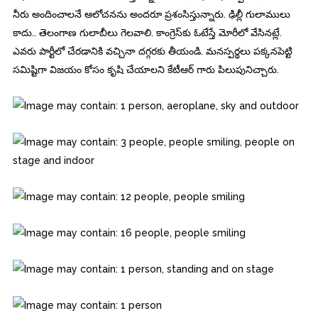
నీరు అందించాలనే ఆలోచనను అందరూ ప్రశంసిస్తున్నారు. ఢిల్లీ గులాములు
కాదు.. తెలంగాణ గులాబీలు గెలవాలి. కాంగ్రెస్‌కు ఓటేస్తే మోరీలో వేసినట్లే.
ఎవరు పార్టీలో చేరడానికి వచ్చినా దగ్గరకు తీయండి. మనస్పర్థలు పక్కనపెట్టి
సమిష్టిగా విజయం కోసం కృషి చేయాలని కేటీఆర్‌ గారు పిలుపునిచ్చారు.