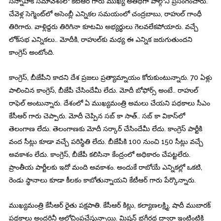
సన్నాహక సమావేశంలో కేటీఆర్‌ గారు ముఖ్య అతిథిగా పాల్గొని ప్రసంగించారు.
చేవెళ్ల సెగ్మెంట్‌లో అసెంబ్లీ ఎన్నికల సమయంలో చంద్రబాబు, రాహుల్‌ గాంధీ
తిరిగారు. వాళ్లిద్దరు తిరిగినా కూటమి అభ్యర్థులు గెలవలేకపోయారు. వచ్చే
లోక్‌సభ ఎన్నికలు.. మోదీకి, రాహుల్‌కు మధ్య ఈ ఎన్నిక జరుగుతుందని
కాంగ్రెస్‌ అంటోంది.
కాంగ్రెస్‌, బీజేపీని కాదని దేశ ప్రజలు ప్రత్యామ్నాయం కోరుకుంటున్నారు. 70 ఏళ్లు
పాలించిన కాంగ్రెస్‌, బీజేపీ చేసిందేమీ లేదు. మోదీ బోఫోర్స్‌ అంటే.. రాహుల్‌
రాఫెల్‌ అంటున్నారు. దేశంలో ఏ ముఖ్యమంత్రి అమలు చేయని పథకాలు సీఎం
కేసీఆర్‌ గారు చెప్పారు. మోదీ చెప్పిన సబ్‌ కా సాత్‌.. సబ్‌ కా వికాస్‌లో
తెలంగాణ లేదు. తెలంగాణకు మోదీ సర్కార్‌ చేసిందేమీ లేదు. కాంగ్రెస్‌ పార్టీకి
వంద సీట్లు కూడా వచ్చే పరిస్థితి లేదు. బీజేపీకి 100 నుంచి 150 సీట్లు వచ్చే
అవకాశం లేదు. కాంగ్రెస్‌, బీజేపీ కలిసినా కేంద్రంలో అధికారం చేపట్టలేరు.
ప్రాంతీయ పార్టీలకు ఇదో మంది అవకాశం. అందుకే రాబోయే ఎన్నికల్లో ఒకటి,
రెండు స్థానాలు కూడా కీలకం కాబోతున్నాయని కేటీఆర్‌ గారు పేర్కొన్నారు.
ముఖ్యమంత్రి కేసీఆర్‌ రైతు పక్షపాతి. కేసీఆర్‌ కిట్లు, కల్యాణలక్ష్మి, షాదీ ముబారక్‌
పథకాలు అందరినీ ఆలోచింపచేస్తున్నాయి. మిషన్‌ భగీరథ ద్వారా ఇంటింటికి