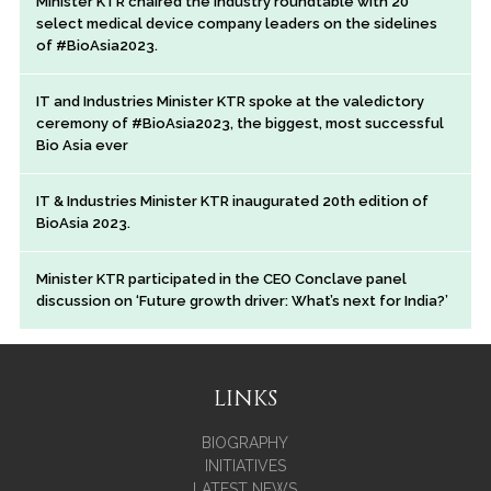
Minister KTR chaired the industry roundtable with 20
select medical device company leaders on the sidelines
of #BioAsia2023.
IT and Industries Minister KTR spoke at the valedictory
ceremony of #BioAsia2023, the biggest, most successful
Bio Asia ever
IT & Industries Minister KTR inaugurated 20th edition of
BioAsia 2023.
Minister KTR participated in the CEO Conclave panel
discussion on ‘Future growth driver: What’s next for India?’
LINKS
BIOGRAPHY
INITIATIVES
LATEST NEWS