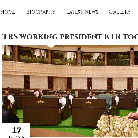
Home
Biography
Latest News
Gallery
TRS working president KTR too
17
Jan 2019