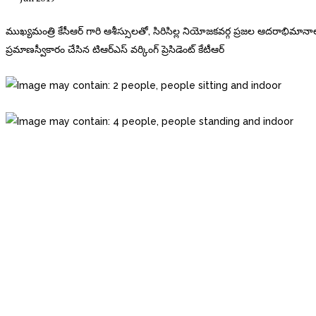
ముఖ్యమంత్రి కేసీఆర్ గారి ఆశీస్సులతో, సిరిసిల్ల నియోజకవర్గ ప్రజల ఆదరాభిమానాల
ప్రమాణస్వీకారం చేసిన టిఆర్ఎస్ వర్కింగ్ ప్రెసిడెంట్ కేటీఆర్